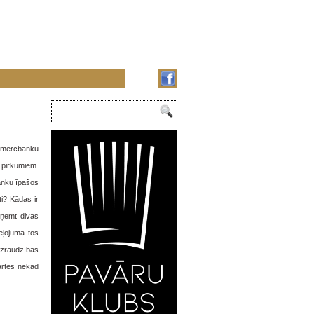
 Komercbanku
 pirkumiem.
banku īpašos
ti? Kādas ir
 ņemt divas
eļojuma tos
uzraudzības
artes nekad