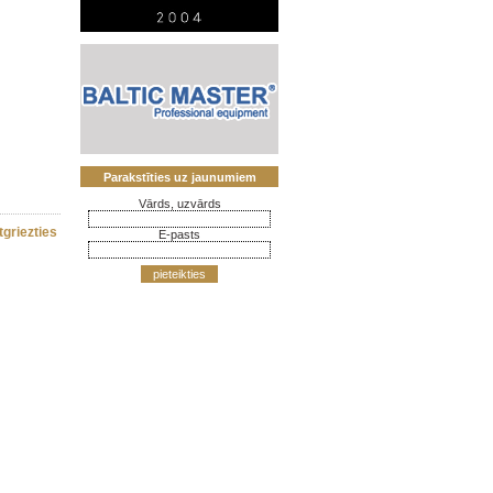
Parakstīties uz jaunumiem
Vārds, uzvārds
tgriezties
E-pasts
pieteikties