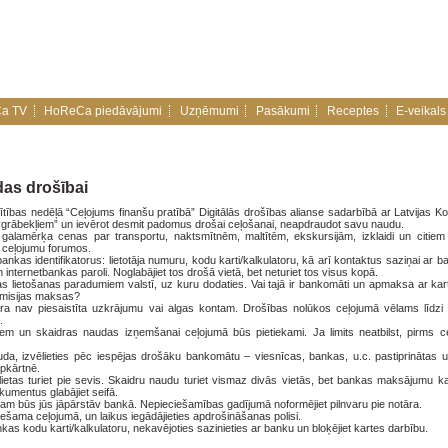
a TV
HoReCa piedāvājumi
Uzņēmumi
Pasākumi
Receptes
E-veikals
as drošībai
zglītības nedēļā “Ceļojums finanšu pratībā” Digitālās drošības alianse sadarbībā ar Latvijas
 “grābekļiem” un ievērot desmit padomus drošai ceļošanai, neapdraudot savu naudu.
galamērķa cenas par transportu, naktsmītnēm, maltītēm, ekskursijām, izklaidi un citiem
s ceļojumu forumos.
bankas identifikatorus: lietotāja numuru, kodu karti/kalkulatoru, kā arī kontaktus saziņai ar 
 internetbankas paroli. Noglabājiet tos drošā vietā, bet neturiet tos visus kopā.
as lietošanas paradumiem valstī, uz kuru dodaties. Vai tajā ir bankomāti un apmaksa ar kar
omisijas maksas?
ura nav piesaistīta uzkrājumu vai algas kontam. Drošības nolūkos ceļojumā vēlams līdzi
.
kumiem un skaidras naudas izņemšanai ceļojumā būs pietiekami. Ja limits neatbilst, pirms c
da, izvēlieties pēc iespējas drošāku bankomātu – viesnīcas, bankas, u.c. pastiprinātas 
apkārtnē.
ietas turiet pie sevis. Skaidru naudu turiet vismaz divās vietās, bet bankas maksājumu k
umentus glabājiet seifā.
 kādam būs jūs jāpārstāv bankā. Nepieciešamības gadījumā noformējiet pilnvaru pie notāra.
iešama ceļojumā, un laikus iegādājieties apdrošināšanas polisi.
nkas kodu karti/kalkulatoru, nekavējoties sazinieties ar banku un bloķējiet kartes darbību.