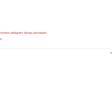
ņēmumiem pielāgoties klimata pārmaiņām
mu
a