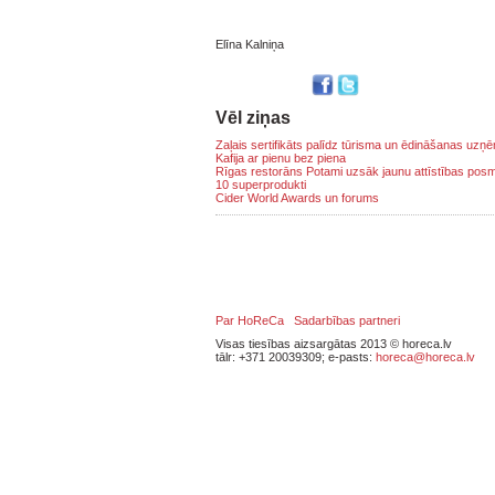
Elīna Kalniņa
Vēl ziņas
Zaļais sertifikāts palīdz tūrisma un ēdināšanas uz
Kafija ar pienu bez piena
Rīgas restorāns Potami uzsāk jaunu attīstības pos
10 superprodukti
Cider World Awards un forums
Par HoReCa
Sadarbības partneri
Visas tiesības aizsargātas 2013 © horeca.lv
tālr: +371 20039309; e-pasts:
horeca@horeca.lv