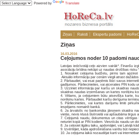
Powered by
Translate
Ziņas
Raksti
Ekspertu padomi
HoReC
Ziņas
16.03.2016
Ceļojumos noder 10 padomi naud
Latvijas iedzīvotāji ceļo aizvien vairāk*. Finanšu i
asociāciju brīdina nekāpt uz naudas drošības risku
1. Nosakiet ceļojuma budžetu, pirms tam apzinot 
Aktuālo informāciju par cenām viegli atrast dažādo
2. Pārbaudiet, vai esat paņēmis līdzi savus internet
gadījumos. Pārliecinieties, vai atceraties PIN kodu un
3. Uzziniet informāciju par karšu un skaidras naud
skaidras naudas izņemšanas un kartes norēķinu k
4. Vēlams, ja ceļojumiem būtu atsevišķa karte, k
norēķinu kartes. Pārbaudiet karšu derīguma termiņu
5. Pārliecinieties, vai kartes darījumu limiti pir
iespējams nomainīt bankā.
6. Ja ārvalstīs no bankomāta jānoņem skaidra nau
vietās, nevis klusā šķērsielā vai apšaubāma tirgus 
7. Ceļojumā naudu, dokumentus un citas vērtīgas l
neturiet kopā ar PIN kodiem. Viesnīcās naudu un dok
8. Ja ceļosiet ilgāku laiku, apdomājiet, vai Latvijā
9. Izvērtējiet, kāda apdrošināšana varētu būt nepiec
10. Ja ceļojuma laikā nozaudējat karti vai internetba