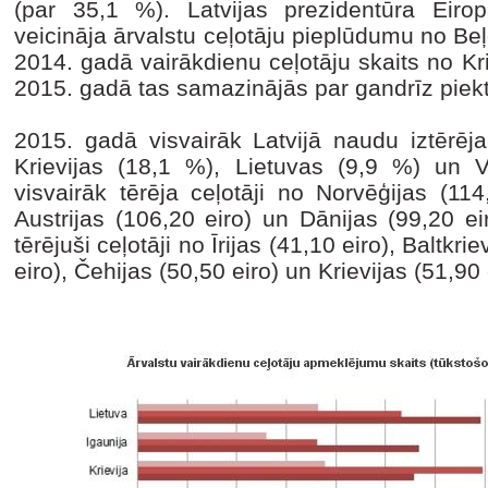
(par 35,1 %). Latvijas prezidentūra Eir
veicināja ārvalstu ceļotāju pieplūdumu no Be
2014. gadā vairākdienu ceļotāju skaits no Kr
2015. gadā tas samazinājās par gandrīz piekt
2015. gadā visvairāk Latvijā naudu iztērēja
Krievijas (18,1 %), Lietuvas (9,9 %) un Vā
visvairāk tērēja ceļotāji no Norvēģijas (114
Austrijas (106,20 eiro) un Dānijas (99,20 e
tērējuši ceļotāji no Īrijas (41,10 eiro), Baltkri
eiro), Čehijas (50,50 eiro) un Krievijas (51,90 