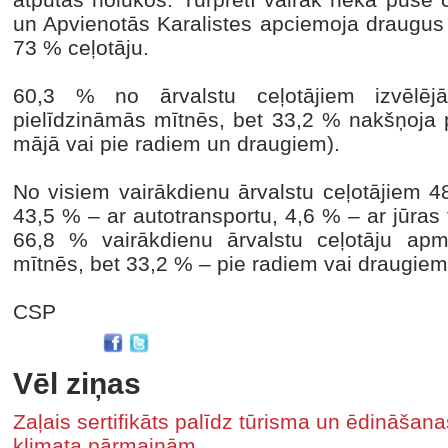
un Apvienotās Karalistes apciemoja draugus v
73 % ceļotāju.
60,3 % no ārvalstu ceļotājiem izvēlē
pielīdzināmās mītnēs, bet 33,2 % nakšņoja p
mājā vai pie radiem un draugiem).
No visiem vairākdienu ārvalstu ceļotājiem 48
43,5 % – ar autotransportu, 4,6 % – ar jūras 
66,8 % vairākdienu ārvalstu ceļotāju apme
mītnēs, bet 33,2 % – pie radiem vai draugiem
CSP
Vēl ziņas
Zaļais sertifikāts palīdz tūrisma un ēdināša
klimata pārmaiņām