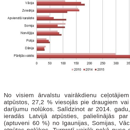
No visiem ārvalstu vairākdienu ceļotājie
atpūstos, 27,2 % viesojās pie draugiem vai
darījumu nolūkos. Salīdzinot ar 2014. gadu, 
ieradās Latvijā atpūsties, palielinājās pa
(aptuveni 60 %) no Igaunijas, Somijas, Vāci
atpūtas nolūkos. Turpretī vairāk nekā puse ce