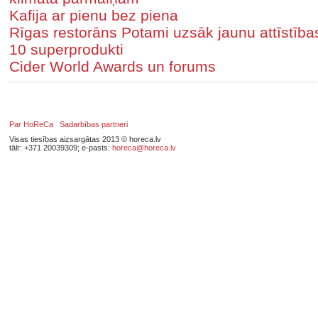
Kafija ar pienu bez piena
Rīgas restorāns Potami uzsāk jaunu attīstīb
10 superprodukti
Cider World Awards un forums
Par HoReCa
Sadarbības partneri
Visas tiesības aizsargātas 2013 © horeca.lv
tālr: +371 20039309; e-pasts:
horeca@horeca.lv