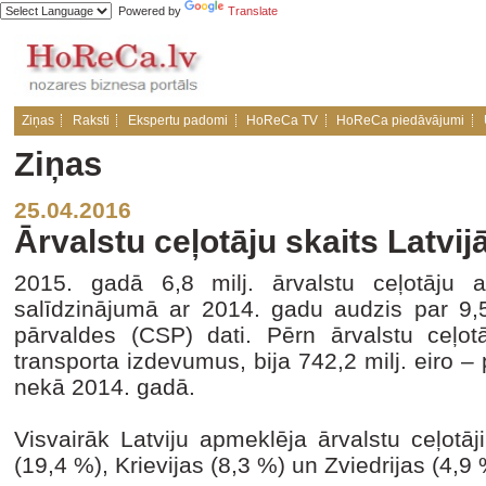
Powered by
Translate
Ziņas
Raksti
Ekspertu padomi
HoReCa TV
HoReCa piedāvājumi
Ziņas
25.04.2016
Ārvalstu ceļotāju skaits Latvij
2015. gadā 6,8 milj. ārvalstu ceļotāju a
salīdzinājumā ar 2014. gadu audzis par 9,5 
pārvaldes (CSP) dati. Pērn ārvalstu ceļotā
transporta izdevumus, bija 742,2 milj. eiro – 
nekā 2014. gadā.
Visvairāk Latviju apmeklēja ārvalstu ceļotāj
(19,4 %), Krievijas (8,3 %) un Zviedrijas (4,9 