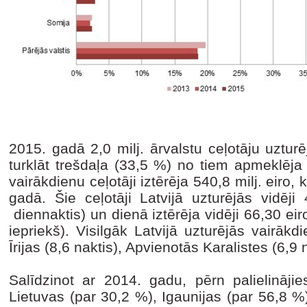
2015. gadā 2,0 milj. ārvalstu ceļotāju uzturē
turklāt trešdaļa (33,5 %) no tiem apmeklēja 
vairākdienu ceļotāji iztērēja 540,8 milj. eiro,
gadā. Šie ceļotāji Latvijā uzturējās vidēj
diennaktis) un dienā iztērēja vidēji 66,30 e
iepriekš). Visilgāk Latvijā uzturējās vairākd
Īrijas (8,6 naktis), Apvienotās Karalistes (6,9 
Salīdzinot ar 2014. gadu, pērn palielinājie
Lietuvas (par 30,2 %), Igaunijas (par 56,8 %