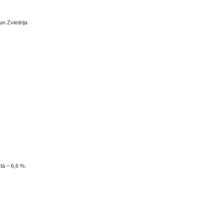
un Zviedrija
rtā – 6,6 %.