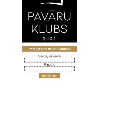
Parakstīties uz jaunumiem
Vārds, uzvārds
E-pasts
pieteikties