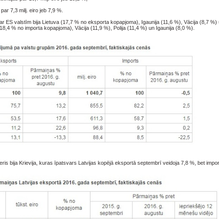
r 7,3 milj. eiro jeb 7,9 %.
ar ES valstīm bija Lietuva (17,7 % no eksporta kopapjoma), Igaunija (11,6 %), Vācija (8,7 %) 
(18,4 % no importa kopapjoma), Vācija (11,9 %), Polija (11,4 %) un Igaunija (8,0 %).
ris bija Krievija, kuras īpatsvars Latvijas kopējā eksportā septembrī veidoja 7,8 %, bet impo