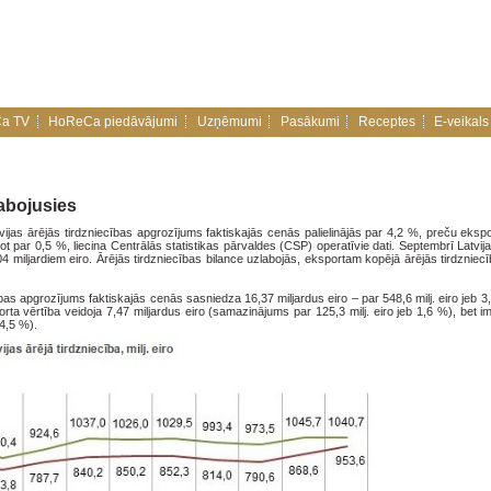
a TV
HoReCa piedāvājumi
Uzņēmumi
Pasākumi
Receptes
E-veikals
labojusies
jas ārējās tirdzniecības apgrozījums faktiskajās cenās palielinājās par 4,2 %, preču ekspo
t par 0,5 %, liecina Centrālās statistikas pārvaldes (CSP) operatīvie dati. Septembrī Latvij
04 miljardiem eiro. Ārējās tirdzniecības bilance uzlabojās, eksportam kopējā ārējās tirdznie
as apgrozījums faktiskajās cenās sasniedza 16,37 miljardus eiro – par 548,6 milj. eiro jeb
rta vērtība veidoja 7,47 miljardus eiro (samazinājums par 125,3 milj. eiro jeb 1,6 %), bet i
 4,5 %).