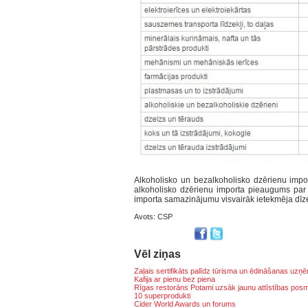
Alkoholisko un bezalkoholisko dzērienu impo
alkoholisko dzērienu importa pieaugums par 
importa samazinājumu visvairāk ietekmēja dīzeļ
Avots: CSP
Vēl ziņas
Zaļais sertifikāts palīdz tūrisma un ēdināšanas uz
Kafija ar pienu bez piena
Rīgas restorāns Potami uzsāk jaunu attīstības pos
10 superprodukti
Cider World Awards un forums