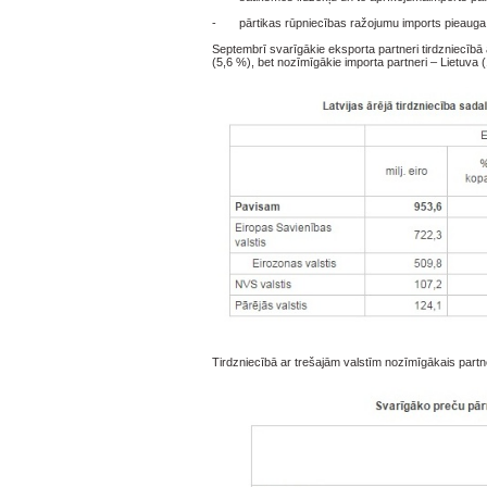
- pārtikas rūpniecības ražojumu imports pieauga pa
Septembrī svarīgākie eksporta partneri tirdzniecībā 
(5,6 %), bet nozīmīgākie importa partneri – Lietuva 
Tirdzniecībā ar trešajām valstīm nozīmīgākais partne