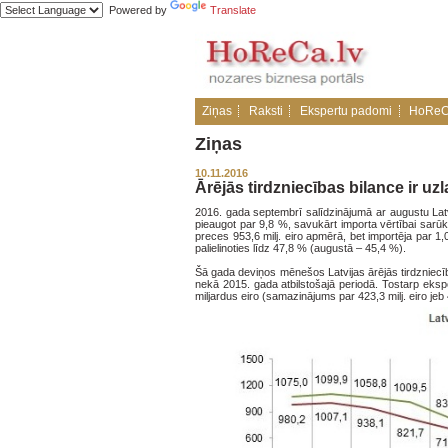
Powered by
Translate
Ziņas
Raksti
Ekspertu padomi
HoReC
Ziņas
10.11.2016
Ārējās tirdzniecības bilance ir uz
2016. gada septembrī salīdzinājumā ar augustu Latvi
pieaugot par 9,8 %, savukārt importa vērtībai sarūko
preces 953,6 milj. eiro apmērā, bet importēja par 1,
palielinoties līdz 47,8 % (augustā – 45,4 %).
Šā gada deviņos mēnešos Latvijas ārējās tirdzniecīb
nekā 2015. gada atbilstošajā periodā. Tostarp ekspo
miljardus eiro (samazinājums par 423,3 milj. eiro jeb