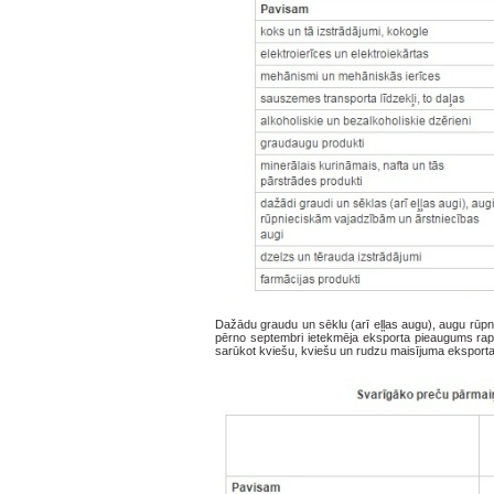
Dažādu graudu un sēklu (arī eļļas augu), augu rūp
pērno septembri ietekmēja eksporta pieaugums rapš
sarūkot kviešu, kviešu un rudzu maisījuma eksportam