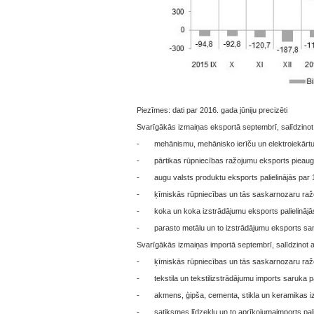
Piezīmes: dati par 2016. gada jūniju precizēti
Svarīgākās izmaiņas eksportā septembrī, salīdzinot
- mehānismu, mehānisko ierīču un elektroiekārtu eks
- pārtikas rūpniecības ražojumu eksports pieauga p
- augu valsts produktu eksports palielinājās par 14
- ķīmiskās rūpniecības un tās saskarnozaru ražoju
- koka un koka izstrādājumu eksports palielinājās p
- parasto metālu un to izstrādājumu eksports samaz
Svarīgākās izmaiņas importā septembrī, salīdzinot 
- ķīmiskās rūpniecības un tās saskarnozaru ražoju
- tekstila un tekstilizstrādājumu imports saruka par
- akmens, ģipša, cementa, stikla un keramikas izst
- satiksmes līdzekļu un to aprīkojumaimports palieli