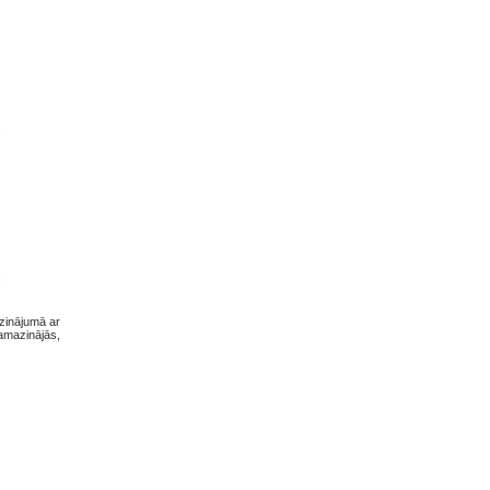
zinājumā ar
amazinājās,