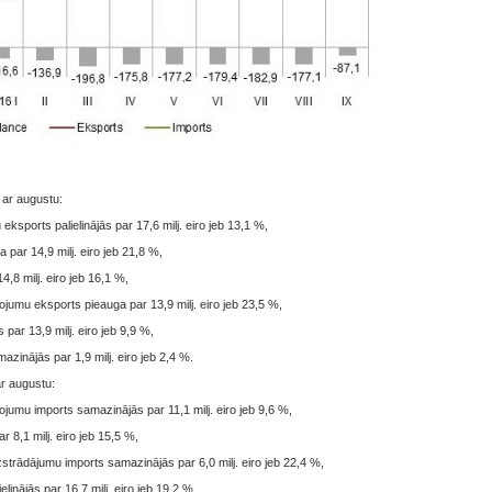
 ar augustu:
ports palielinājās par 17,6 milj. eiro jeb 13,1 %,
ar 14,9 milj. eiro jeb 21,8 %,
,8 milj. eiro jeb 16,1 %,
mu eksports pieauga par 13,9 milj. eiro jeb 23,5 %,
ar 13,9 milj. eiro jeb 9,9 %,
inājās par 1,9 milj. eiro jeb 2,4 %.
ar augustu:
mu imports samazinājās par 11,1 milj. eiro jeb 9,6 %,
 8,1 milj. eiro jeb 15,5 %,
rādājumu imports samazinājās par 6,0 milj. eiro jeb 22,4 %,
nājās par 16,7 milj. eiro jeb 19,2 %,