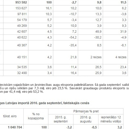
nieciskām vajadzībām un ārstniecības augu eksporta palielināšanos šā gada septembrī salīd
u un ripšu sēklām par 7,3 milj. eiro jeb 23,5 %. Savukārt graudaugu produktu eksports s
 par 41,4 milj. eiro jeb 53,2 %.