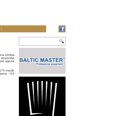
rta vērtībai
a eksportēja
cības apjomā
 3,2 % mazāk
mporta – 8,9