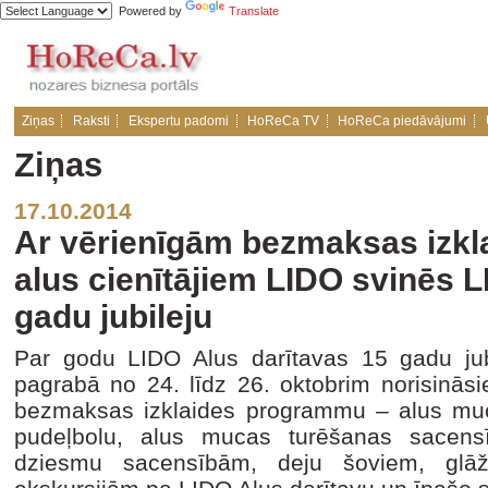
Powered by
Translate
Ziņas
Raksti
Ekspertu padomi
HoReCa TV
HoReCa piedāvājumi
Ziņas
17.10.2014
Ar vērienīgām bezmaksas izkl
alus cienītājiem LIDO svinēs L
gadu jubileju
Par godu LIDO Alus darītavas 15 gadu jub
pagrabā no 24. līdz 26. oktobrim norisināsie
bezmaksas izklaides programmu – alus muc
pudeļbolu, alus mucas turēšanas sacensī
dziesmu sacensībām, deju šoviem, gl