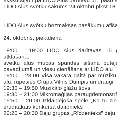
ekskursijām pa LIDO Alus darītavu un īpašo 
LIDO Alus svētku sākums 24.oktobrī plkst.18.0
LIDO Alus svētku bezmaksas pasākumu afiš
24. oktobris, piektdiena
18:00 – 19:00
LIDO Alus darītavas 15 
atklāšana:
svētku alus mucas spundes sišana pūtēju
pavadījumā un viesu cienāšana ar LIDO alu
19:00 – 23:00
Visa vakara gaitā par mūziku
alu, rūpēsies Grupa Vilnis Dumpis un draugi
19:30 – 19:50
Muzikālo glāžu šovs
19:30 – 21:00
Mikromaģijas paraugdemonstr
19:50 – 20:00
Izklaidējoša spēle „Ko tu zi
erudītākais konkursa dalībnieks
20:20 – 20:30
Deju grupas „Rīdzenieks” deju