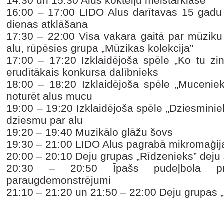
14:30 un 15:30 Alus kokteiļu meistarklase
16:00 – 17:00 LIDO Alus darītavas 15 gadu
dienas atklāšana
17:30 – 22:00
Visa vakara gaitā par mūziku
alu, rūpēsies grupa „Mūzikas kolekcija”
17:00 – 17:20
Izklaidējoša spēle „Ko tu zi
erudītākais konkursa dalībnieks
18:00 – 18:20
Izklaidējoša spēle „Muceniek
noturēt alus mucu
19:00 – 19:20
Izklaidējoša spēle „Dziesminiek
dziesmu par alu
19:20 – 19:40
Muzikālo glāžu šovs
19:30 – 21:00
LIDO Alus pagrabā mikromaģij
20:00 – 20:10
Deju grupas „Rīdzenieks” deju
20:30 – 20:50
Īpašs pudeļbola p
paraugdemonstrējumi
21:10 – 21:20 un 21:50 – 22:00 Deju grupas 