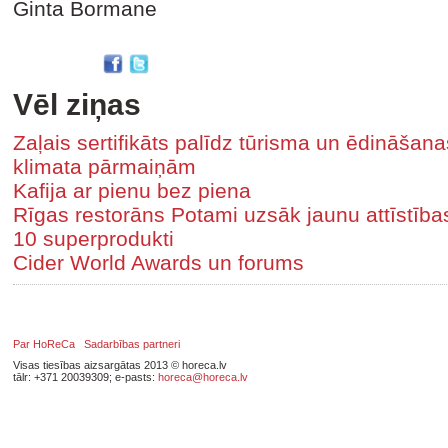
Ginta Bormane
Vēl ziņas
Zaļais sertifikāts palīdz tūrisma un ēdināša
klimata pārmaiņām
Kafija ar pienu bez piena
Rīgas restorāns Potami uzsāk jaunu attīstīb
10 superprodukti
Cider World Awards un forums
Par HoReCa
Sadarbības partneri
Visas tiesības aizsargātas 2013 © horeca.lv
tālr: +371 20039309; e-pasts:
horeca@horeca.lv