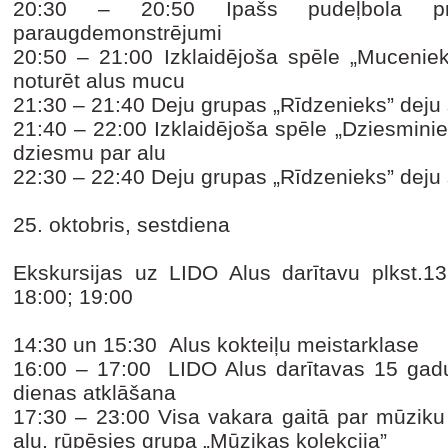
20:30 – 20:50
Īpašs pudeļbola p
paraugdemonstrējumi
20:50 – 21:00
Izklaidējoša spēle „Muceniek
noturēt alus mucu
21:30 – 21:40
Deju grupas „Rīdzenieks” deju
21:40 – 22:00
Izklaidējoša spēle „Dziesminie
dziesmu par alu
22:30 – 22:40
Deju grupas „Rīdzenieks” deju
25. oktobris, sestdiena
Ekskursijas uz LIDO Alus darītavu plkst.13
18:00; 19:00
14:30 un 15:30
Alus kokteiļu meistarklase
16:00 – 17:00
LIDO Alus darītavas 15 gad
dienas atklāšana
17:30 – 23:00
Visa vakara gaitā par mūziku
alu, rūpēsies grupa „Mūzikas kolekcija”