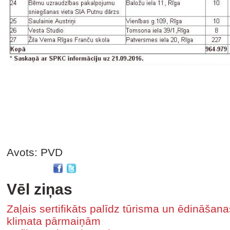
Avots: PVD
Vēl ziņas
Zaļais sertifikāts palīdz tūrisma un ēdināša
klimata pārmaiņām