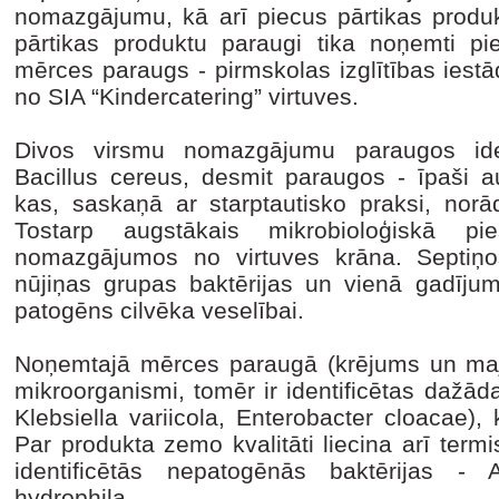
nomazgājumu, kā arī piecus pārtikas produk
pārtikas produktu paraugi tika noņemti pie
mērces paraugs - pirmskolas izglītības ies
no SIA “Kindercatering” virtuves.
Divos virsmu nomazgājumu paraugos ident
Bacillus cereus, desmit paraugos - īpaši a
kas, saskaņā ar starptautisko praksi, nor
Tostarp augstākais mikrobioloģiskā pi
nomazgājumos no virtuves krāna. Septiņos
nūjiņas grupas baktērijas un vienā gadījumā
patogēns cilvēka veselībai.
Noņemtajā mērces paraugā (krējums un maj
mikroorganismi, tomēr ir identificētas dažādas
Klebsiella variicola, Enterobacter cloacae), 
Par produkta zemo kvalitāti liecina arī term
identificētās nepatogēnās baktērijas 
hydrophila.