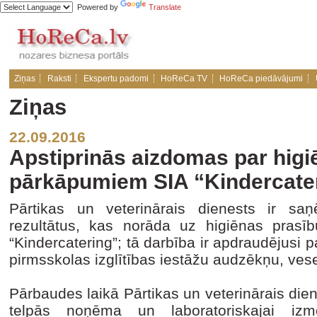
Powered by
Translate
Ziņas
Raksti
Ekspertu padomi
HoReCa TV
HoReCa piedāvājumi
Ziņas
22.09.2016
Apstiprinās aizdomas par higi
pārkāpumiem SIA “Kindercate
Pārtikas un veterinārais dienests ir saņ
rezultātus, kas norāda uz higiēnas pra
“Kindercatering”; tā darbība ir apdraudējusi 
pirmsskolas izglītības iestāžu audzēkņu, vese
Pārbaudes laikā Pārtikas un veterinārais dien
telpās noņēma un laboratoriskajai izm