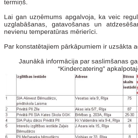
termiņš.
Lai gan uzņēmums apgalvoja, ka veic regulā
uzglabāšanas, gatavošanas un atdzesēšan
nevienu temperatūras mērierīci.
Par konstatētajiem pārkāpumiem ir uzsākta ad
Jaunākā informācija par saslimšanas ga
“Kindercatering” apkalpota