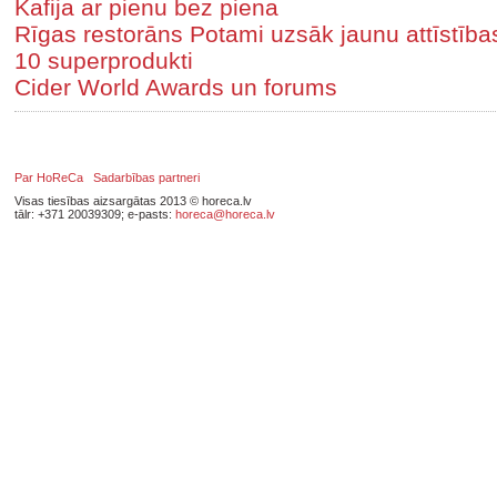
Kafija ar pienu bez piena
Rīgas restorāns Potami uzsāk jaunu attīstīb
10 superprodukti
Cider World Awards un forums
Par HoReCa
Sadarbības partneri
Visas tiesības aizsargātas 2013 © horeca.lv
tālr: +371 20039309; e-pasts:
horeca@horeca.lv