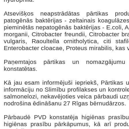
Atsevišķos neapstrādātas pārtikas produ
patogēnās baktērijas - zeltainais koagulāzes 
pieminētās nepatogēnās baktērijas - E.coli,
morganii, Citrobacter freundii, Citrobacter 
vulgaris, Raoultella ornitholytica, citi sta
Enterobacter cloacae, Proteus mirabilis, kas v
Paņemtajos pārtikas un nomazgājumu 
konstatētas.
Kā jau esam informējuši iepriekš, Pārtikas 
informāciju no Slimību profilakses un kontro
salmonelozi, nekavējoties veica pārbaudi uz
nodrošina ēdināšanu 27 Rīgas bērnudārzos.
Pārbaudē PVD konstatēja higiēnas prasību
higiēnas prasību pārkāpumus, kā arī prod