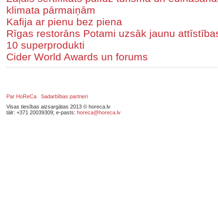
klimata pārmaiņām
Kafija ar pienu bez piena
Rīgas restorāns Potami uzsāk jaunu attīstīb
10 superprodukti
Cider World Awards un forums
Par HoReCa
Sadarbības partneri
Visas tiesības aizsargātas 2013 © horeca.lv
tālr: +371 20039309; e-pasts:
horeca@horeca.lv