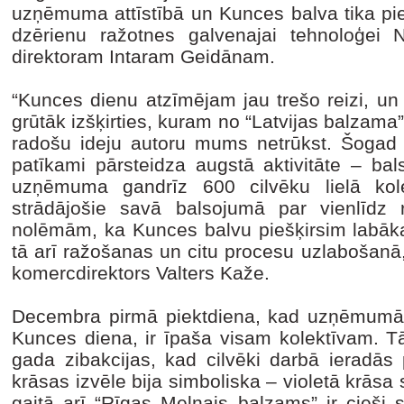
uzņēmuma attīstībā un Kunces balva tika pieš
dzērienu ražotnes galvenajai tehnoloģei N
direktoram Intaram Geidānam.
“Kunces dienu atzīmējam jau trešo reizi, un
grūtāk izšķirties, kuram no “Latvijas balzama”
radošu ideju autoru mums netrūkst. Šogad ba
patīkami pārsteidza augstā aktivitāte – bals
uzņēmuma gandrīz 600 cilvēku lielā ko
strādājošie savā balsojumā par vienlīdz 
nolēmām, ka Kunces balvu piešķirsim labāka
tā arī ražošanas un citu procesu uzlabošanā,
komercdirektors Valters Kaže.
Decembra pirmā piektdiena, kad uzņēmumā “
Kunces diena, ir īpaša visam kolektīvam. T
gada zibakcijas, kad cilvēki darbā ieradās
krāsas izvēle bija simboliska – violetā krāsa 
gaitā arī “Rīgas Melnais balzams” ir cieši s