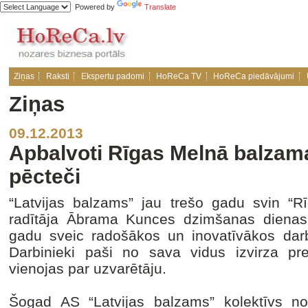
Powered by
Translate
Ziņas
Raksti
Ekspertu padomi
HoReCa TV
HoReCa piedāvājumi
Ziņas
09.12.2013
Apbalvoti Rīgas Melnā balzam
pēcteči
“Latvijas balzams” jau trešo gadu svin “
radītāja Ābrama Kunces dzimšanas dienas 
gadu sveic radošākos un inovatīvākos dar
Darbinieki paši no sava vidus izvirza pr
vienojas par uzvarētāju.
Šogad AS “Latvijas balzams” kolektīvs no