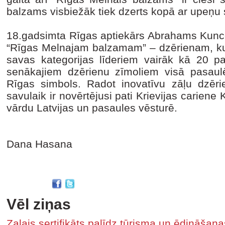
balzams visbiežāk tiek dzerts kopā ar upeņu 
18.gadsimta Rīgas aptiekārs Abrahams Kunce
“Rīgas Melnajam balzamam” – dzērienam, kur
savas kategorijas līderiem vairāk kā 20 pa
senākajiem dzērienu zīmoliem visā pasaul
Rīgas simbols. Radot inovatīvu zāļu dzērie
savulaik ir novērtējusi pati Krievijas cariene 
vārdu Latvijas un pasaules vēsturē.
Dana Hasana
Vēl ziņas
Zaļais sertifikāts palīdz tūrisma un ēdināša