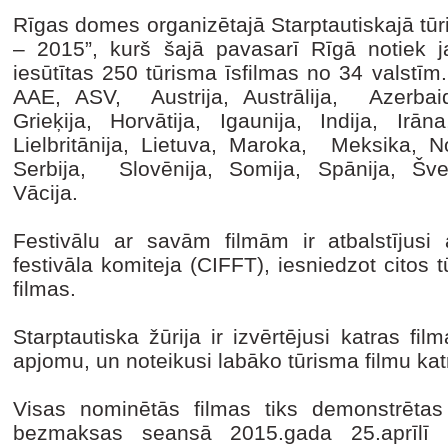
Rīgas domes organizētajā Starptautiskajā tūri
– 2015”, kurš šajā pavasarī Rīgā notiek j
iesūtītas 250 tūrisma īsfilmas no 34 valstīm.
AAE, ASV, Austrija, Austrālija, Azerbaid
Grieķija, Horvātija, Igaunija, Indija, Irāna, 
Lielbritānija, Lietuva, Maroka, Meksika, No
Serbija, Slovēnija, Somija, Spānija, Šve
Vācija.
Festivālu ar savām filmām ir atbalstījusi 
festivāla komiteja (CIFFT), iesniedzot citos 
filmas.
Starptautiska žūrija ir izvērtējusi katras film
apjomu, un noteikusi labāko tūrisma filmu ka
Visas nominētās filmas tiks demonstrētas
bezmaksas seansā 2015.gada 25.aprīlī pl