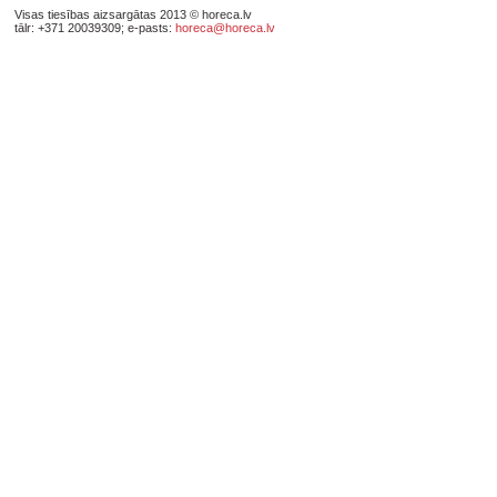
Visas tiesības aizsargātas 2013 © horeca.lv
tālr: +371 20039309; e-pasts:
horeca@horeca.lv