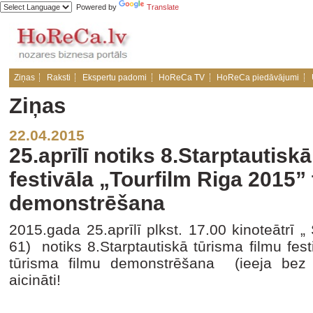
Powered by
Translate
Ziņas
Raksti
Ekspertu padomi
HoReCa TV
HoReCa piedāvājumi
Ziņas
22.04.2015
25.aprīlī notiks 8.Starptautisk
festivāla „Tourfilm Riga 2015”
demonstrēšana
2015.gada 25.aprīlī plkst. 17.00 kinoteātrī „
61) notiks 8.Starptautiskā tūrisma filmu fes
tūrisma filmu demonstrēšana (ieeja bez m
aicināti!