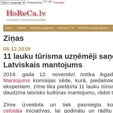
Powered by
Translate
Ziņas
Raksti
Ekspertu padomi
HoReCa TV
HoReCa piedāvājumi
Ziņas
06.12.2019
11 lauku tūrisma uzņēmēji saņ
Latviskais mantojums
2019. gada 12. novembrī notika ikga
Mantojums
komisijas sēde, kurā, piedaloti
ekspertiem, zīme tika piešķirta 11 lauku tū
daudzina latvisko kultūras mantojumu, rādot
Zīme izveidota un tiek pasniegta
ceļotāja
iniciatīvas, lai godinātu un rādīt