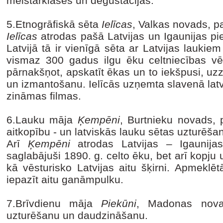
meistarklases un degustācijas.
5.Etnogrāfiskā sēta
Ielīcas
, Valkas novads, p
Ielīcas
atrodas pašā Latvijas un Igaunijas pi
Latvijā tā ir vienīgā sēta ar Latvijas lauki
vismaz 300 gadus ilgu ēku celtniecības vē
pārnakšņot, apskatīt ēkas un to iekšpusi, uzzi
un izmantošanu. Ielīcās uzņemta slavenā latvie
zināmas filmas.
6.Lauku māja
Ķempēni
, Burtnieku novads, 
aitkopību - un latviskās lauku sētas uzturēša
Arī
Ķempēni
atrodas Latvijas – Igaunijas
saglabājuši 1890. g. celto ēku, bet arī kopju 
kā vēsturisko Latvijas aitu šķirni. Apmeklē
iepazīt aitu ganāmpulku.
7.Brīvdienu māja
Piekūni
, Madonas novads
uzturēšanu un daudzināšanu.