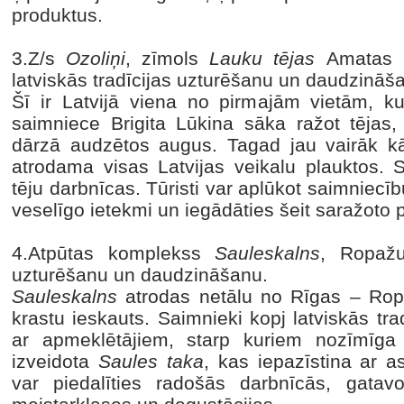
produktus.
3.Z/s
Ozoliņi
, zīmols
Lauku tējas
Amatas n
latviskās tradīcijas uzturēšanu un daudzināš
Šī ir Latvijā viena no pirmajām vietām, k
saimniece Brigita Lūkina sāka ražot tējas,
dārzā audzētos augus. Tagad jau vairāk 
atrodama visas Latvijas veikalu plauktos. 
tēju darbnīcas. Tūristi var aplūkot saimniecīb
veselīgo ietekmi un iegādāties šeit saražoto 
4.Atpūtas komplekss
Sauleskalns
, Ropažu
uzturēšanu un daudzināšanu.
Sauleskalns
atrodas netālu no Rīgas – Rop
krastu ieskauts. Saimnieki kopj latviskās tr
ar apmeklētājiem, starp kuriem nozīmīga 
izveidota
Saules taka
, kas iepazīstina ar 
var piedalīties radošās darbnīcās, gatav