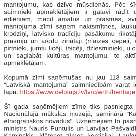
mantojumu, kas dzīvo mūsdienās. Pēc šīs
saimnieki apmeklētājiem ir gatavi rādīt u
ēdieniem, mācīt amatus un prasmes, svin
mantojuma zīmi saņem naktsmītnes, lauku 
krodziņi, latvisko tradīciju pasākumu rīkotāj
prasmju un arodu zinātāji (maizes cepēji, au
pirtnieki, jumtu licēji, teicēji, dziesminieki, 
un saglabāt kultūras mantojumu, to aktī
apmeklētājam.
Kopumā zīmi saņēmušas nu jau 113 saimni
“Latviskā mantojuma” saimniecībām varat ie
lapā:
https://www.celotajs.lv/lv/c/wrth/heritage
Šī gada saņēmējiem zīme tiks pasniegta š
Nacionālajā mākslas muzejā, seminārā "Kas
etnogrāfiskos novadus". Uzņēmējiem to pasni
ministrs Nauris Puntulis un Latvijas Pašval
Kaminskis, klātesot zīmes komisijai,
Lauku