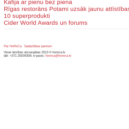
Kafija ar pienu bez piena
Rīgas restorāns Potami uzsāk jaunu attīstīb
10 superprodukti
Cider World Awards un forums
Par HoReCa
Sadarbības partneri
Visas tiesības aizsargātas 2013 © horeca.lv
tālr: +371 20039309; e-pasts:
horeca@horeca.lv