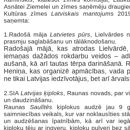
Asnātei Ziemelei un zīmes saņēmēju draugiem
Kultūras zīmes
Latviskais mantojums
201
saņemta:
1.Radošā māja
Latvietes pūrs
, Lielvārdes 
prasmju saglabāšanu un tālāknodošanu.
Radošajā mājā, kas atrodas Lielvārdē,
iemaņas dažādos rokdarbu veidos – adī
aušanā, kā arī tautas tērpa darināšanā. 
Heniņa, kas organizē apmācības, vada pr
ne tikai Latvijas iedzīvotājus, bet arī ārvals
2.SIA
Latvijas ķiploks
, Raunas novads, par v
un daudzināšanu.
Raunas
Saulītēs
ķiplokus audzē jau 9 g
saimniecības veikals, kur var noklausīties stā
un audzēšanas īpatnībām, kā arī var iegā
ķiploku tēju ar ingveru, ķiploku pulveri bez s