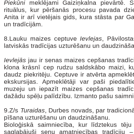
Piekūni
meklējami Gaiziņkalna pievārtē. Sa
rituālus, kur pēršanās procesu pavada dz
Anita ir arī vietējais gids, kura stāsta par 
un tradīcijām.
8.Lauku maizes ceptuve
Ievlejas
, Pāvilos
latviskās tradīcijas uzturēšanu un daudzināš
Ievlejās
jau ir senas maizes cepšanas tradīc
klona krāsnī cep rudzu saldskābo maizi, ku
daudz piekritēju. Ceptuve ir atvērta apmeklēt
ekskursijas. Apmeklētāji var paši piedalīt
muzeju un iepazīt maizes cepšanas tradīc
dažādu spēļu palīdzību. Izmanto pašu saimni
9.Z/s
Turaidas
, Durbes novads, par tradicio
pīšana uzturēšanu un daudzināšanu.
Bioloģiskā saimniecība, kur līdztekus tē
saglabājuši senu amatniecības tradīciju 