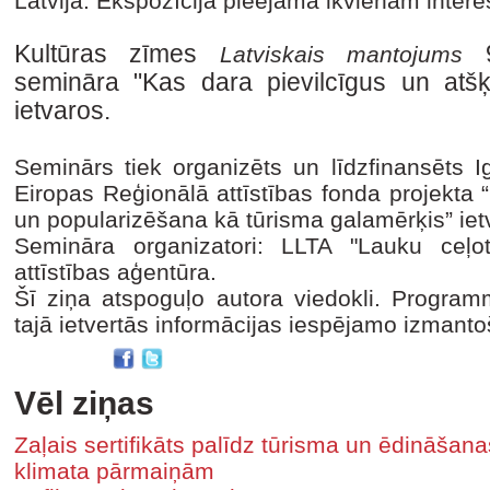
Latvijā. Ekspozīcija pieejama ikvienam inter
Kultūras zīmes
9
Latviskais mantojums
semināra "Kas dara pievilcīgus un atšķ
ietvaros.
Seminārs tiek organizēts un līdzfinansēts 
Eiropas Reģionālā attīstības fonda projekta “
un popularizēšana kā tūrisma galamērķis” iet
Semināra organizatori: LLTA "Lauku ceļot
attīstības aģentūra.
Šī ziņa atspoguļo autora viedokli. Program
tajā ietvertās informācijas iespējamo izmant
Vēl ziņas
Zaļais sertifikāts palīdz tūrisma un ēdināša
klimata pārmaiņām