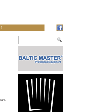
 bārs,