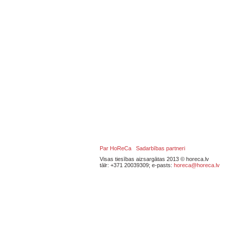
Par HoReCa
Sadarbības partneri
Visas tiesības aizsargātas 2013 © horeca.lv
tālr: +371 20039309; e-pasts:
horeca@horeca.lv