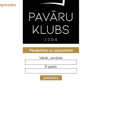
tgriezties
Parakstīties uz jaunumiem
Vārds, uzvārds
E-pasts
pieteikties