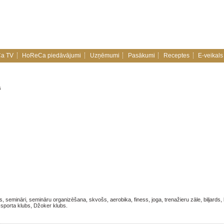
a TV
HoReCa piedāvājumi
Uzņēmumi
Pasākumi
Receptes
E-veikals
s
gs, semināri, semināru organizēšana, skvošs, aerobika, finess, joga, trenažieru zāle, biljards,
sporta klubs, Džoker klubs.