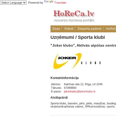
Powered by
Translate
Ziņas
Raksti
Ekspertu padomi
HoReC
Uzņēmumi
/
Sporta klubi
"Joker klubs", Aktīvās atpūtas centr
Kontaktinformācija
Adrese:
Katrīnas iela 12, Rīga, LV-1045
Tālrunis:
67099800
E-pasts:
jokerklubs@jokerklubs.lv
Atslēgvārdi
Sporta klubs, baseins, pirts, pirtis, masāžas, boulin
skaistumkopšanas salons, SPA procedūras, sports, 