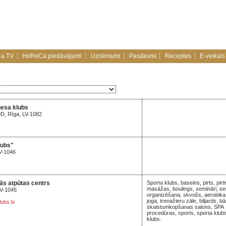
a TV
HoReCa piedāvājumi
Uzņēmumi
Pasākumi
Receptes
E-veikals
tnesa klubs
9D, Rīga, LV-1082
lubs"
LV-1046
vās atpūtas centrs
Sporta klubs, baseins, pirts, pirti
masāžas, boulings, semināri, s
LV-1045
organizēšana, skvošs, aerobika,
joga, trenažieru zāle, biljards, bā
ubs.lv
skaistumkopšanas salons, SPA
procedūras, sports, sporta klub
klubs.