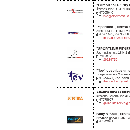
"Olimpia" SIA "City 
Āzenes iela 5 (T/C "Oli
67065646
info@cityfitness.lv
"Sportima", fitnesa
Stirnu iela 10, Rīga, LV
67701523; 27035556
manager@sportima
"SPORTLINE FITNESS
Jasmuižas iela 18 k-1 (
29128775
29128775
"Tev" veselības un s
Turgeņeva iela 25 (ieej
67233374; 28815759
thehundred@mail.
Atlētika fitnesa klu
Krišjāņa Barona iela 41
67278997
galina.mezecka@atl
Body & Soul", fitnes
Brīvības gatve 193D , 3
67542021