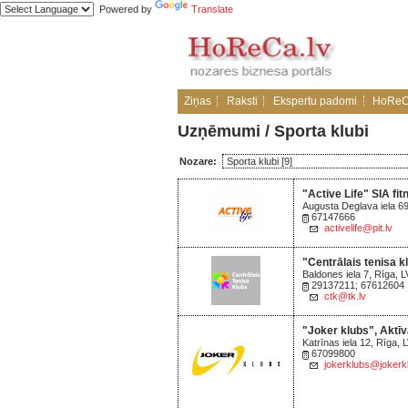
Powered by
Translate
Ziņas
Raksti
Ekspertu padomi
HoReC
Uzņēmumi
/ Sporta klubi
Nozare:
"Active Life" SIA fi
Augusta Deglava iela 6
67147666
activelife@pit.lv
"Centrālais tenisa k
Baldones iela 7, Rīga, 
29137211; 67612604
ctk@tk.lv
"Joker klubs", Aktī
Katrīnas iela 12, Rīga, 
67099800
jokerklubs@jokerkl