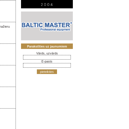
nažieru
Parakstīties uz jaunumiem
Vārds, uzvārds
E-pasts
pieteikties