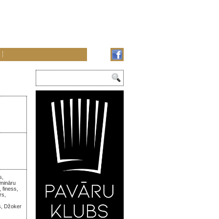
s,
emināru
 finess,
rs,
s, Džoker