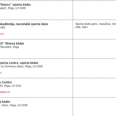
Fitness" sporta klubs
mpia"), Rīga, LV-1048
 akadēmija, nacionālā sporta bāze
Sporta klubs,pirts, masāžas, tre
zāle, bārs
-1082
.lv
" fitnesa klubs
Pļavnieki), Rīga
porta centrs, sporta klubs
a no Dzirnavu ielas), Rīga, LV-1050
ru
bs Centrs
/43, Rīga, LV-1011
etika.lv
a klubs
. stāvs, Rīga, LV-1039