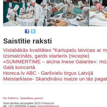
Saistītie raksti
Vislabākās kvalitātes "Kartupeļu laiviņas ar m
Izsmalcināts, gards starteris (recepte)
«SUMMERTIME – aicina Inese Galante»: mūzik
Galā koncertā
Horeca.lv ABC - Garšvielu tirgus Latvijā
Meistarklase- Skandināvu maize un tās paga
Par HoReCa
Sadarbības partneri
Visas tiesības aizsargātas 2013 © horeca.lv
tālr: +371 20039309; e-pasts:
horeca@horeca.lv