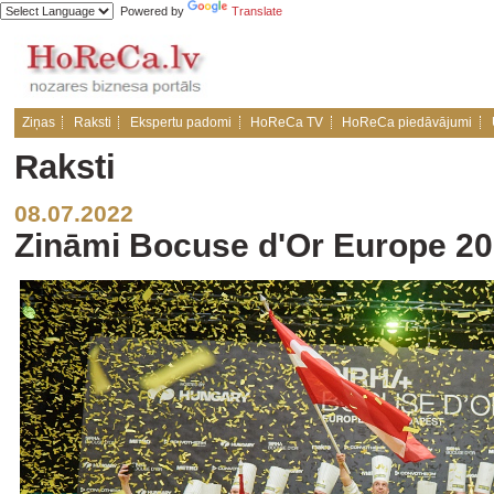
Powered by
Translate
Ziņas
Raksti
Ekspertu padomi
HoReCa TV
HoReCa piedāvājumi
Raksti
08.07.2022
Zināmi Bocuse d'Or Europe 202