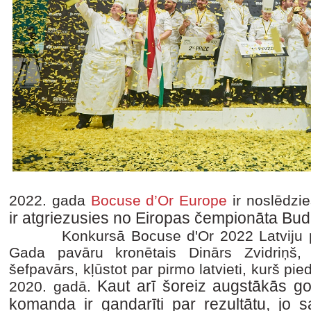
2022. gada
Bocuse d’Or Europe
ir noslēdzi
ir atgriezusies no Eiropas čempionāta Bu
Konkursā Bocuse d'Or 2022 Latviju pārst
Gada pavāru kronētais Dinārs Zvidriņš, 
šefpavārs, kļūstot par pirmo latvieti, kurš pi
Kaut arī šoreiz augstākās go
2020. gadā.
komanda ir gandarīti par rezultātu, jo 