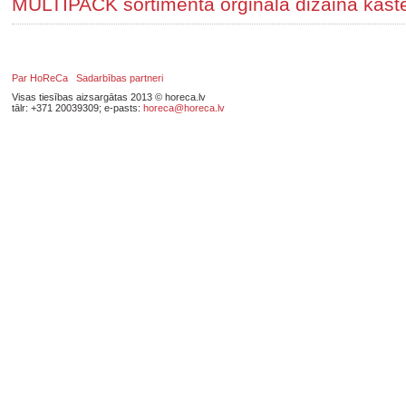
MULTIPACK sortimentā orģināla dizaina kast
Par HoReCa
Sadarbības partneri
Visas tiesības aizsargātas 2013 © horeca.lv
tālr: +371 20039309; e-pasts:
horeca@horeca.lv