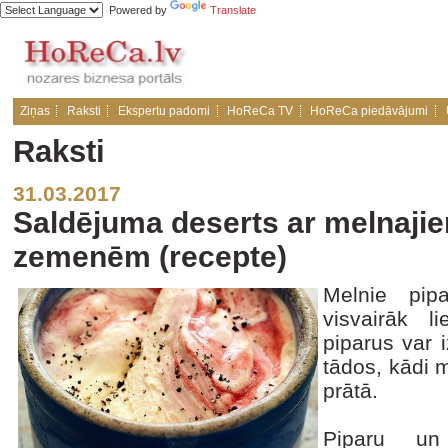
Powered by
Translate
Ziņas
Raksti
Ekspertu padomi
HoReCa TV
HoReCa piedāvājumi
Raksti
31.03.2017
Saldējuma deserts ar melnaji
zemenēm (recepte)
Melnie pipa
visvairāk li
piparus var 
tādos, kādi 
prātā.
Piparu un 