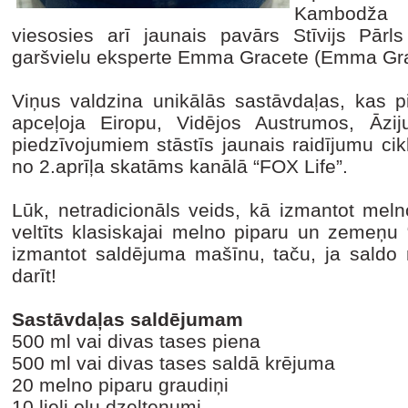
Kambodža 
viesosies arī jaunais pavārs Stīvijs Pārls
garšvielu eksperte Emma Gracete (Emma Gra
Viņus valdzina unikālās sastāvdaļas, kas p
apceļoja Eiropu, Vidējos Austrumos, Āzi
piedzīvojumiem stāstīs jaunais raidījumu ci
no 2.aprīļa skatāms kanālā “FOX Life”.
Lūk, netradicionāls veids, kā izmantot meln
veltīts klasiskajai melno piparu un zemeņu
izmantot saldējuma mašīnu, taču, ja saldo n
darīt!
Sastāvdaļas saldējumam
500 ml vai divas tases piena
500 ml vai divas tases saldā krējuma
20 melno piparu graudiņi
10 lieli olu dzeltenumi