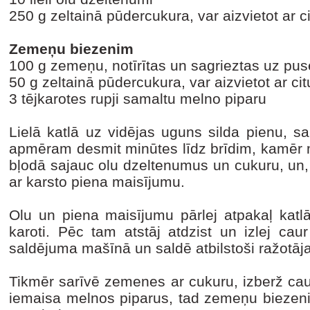
250 g zeltainā pūdercukura, var aizvietot ar c
Zemeņu biezenim
100 g zemeņu, notīrītas un sagrieztas uz pu
50 g zeltainā pūdercukura, var aizvietot ar cit
3 tējkarotes rupji samaltu melno piparu
Lielā katlā uz vidējas uguns silda pienu, s
apmēram desmit minūtes līdz brīdim, kamēr ma
bļodā sajauc olu dzeltenumus un cukuru, un, 
ar karsto piena maisījumu.
Olu un piena maisījumu pārlej atpakaļ katl
karoti. Pēc tam atstāj atdzist un izlej caur
saldējuma mašīnā un saldē atbilstoši ražotāj
Tikmēr sarīvē zemenes ar cukuru, izberž cau
iemaisa melnos piparus, tad zemeņu biezeni