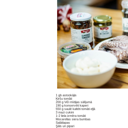
1 gb astoņkājis
Ķiršu tomāti
200 g Viči mīdijas sālījumā
190 g konservēti kaperi
550 g saulē kaltēti tomāti eļļā
3 mazi cukini
1-2 liela izmēra tomāti
Mocarellas siera bumbas
Salātlapas
Sāls un pipari