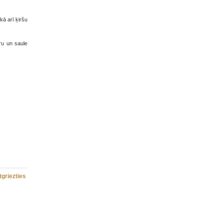
kā arī ķiršu
ru un saule
tgriezties