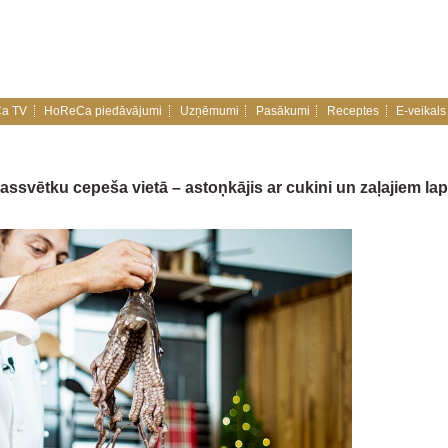
a TV
HoReCa piedāvājumi
Uzņēmumi
Pasākumi
Receptes
E-veikals
vētku cepeša vietā – astoņkājis ar cukini un zaļajiem la