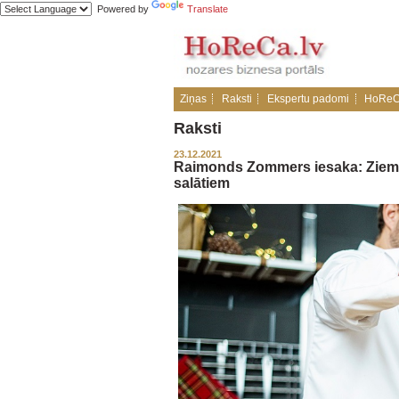
Powered by
Translate
Ziņas
Raksti
Ekspertu padomi
HoReC
Raksti
23.12.2021
Raimonds Zommers iesaka: Ziemass
salātiem