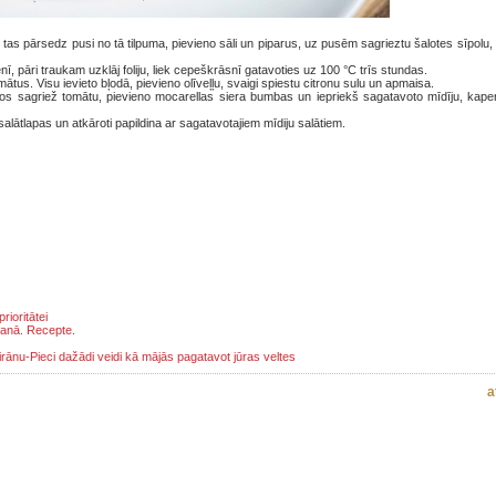
ai tas pārsedz pusi no tā tilpuma, pievieno sāli un piparus, uz pusēm sagrieztu šalotes sīpolu, 
enī, pāri traukam uzklāj foliju, liek cepeškrāsnī gatavoties uz 100 °C trīs stundas.
ātus. Visu ievieto bļodā, pievieno olīveļļu, svaigi spiestu citronu sulu un apmaisa.
alos sagriež tomātu, pievieno mocarellas siera bumbas un iepriekš sagatavoto mīdīju, kape
alātlapas un atkāroti papildina ar sagatavotajiem mīdiju salātiem.
rioritātei
šanā. Recepte.
rānu-Pieci dažādi veidi kā mājās pagatavot jūras veltes
a