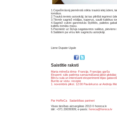
1.Cepeškrāsnij piemērotā stikla traukā ielej ūdeni, l
tomātus.
2.Traukā ievieto astoņkāji, lai tas pilnībā iegrimst ūd
3.Tikmēr sagriež mīdijas, kaperus, saulē kaltētus tom
4.Sagriež cukini gareniskās šķēlītēs, palielos gab
kaltētu tomātu masu.
5.Pasniedz uz šķīvja sagatavotos salātus, pievieno s
6.Salātiem pa virsu liek sagrieztu astoņkāji.
Liene Dupate-Ugule
Saistītie raksti
Marta mēneša tēma- Francija. Francijas garša
Eksperti: sāls patēriņa samazināšanai jābūt globālai p
Bērzu sula un interesanti eksperimenti tējas gatavo
Burrito ar vistu- recepte
1. novembris plkst. 12:00 Pavārkurss ar Andreju Mei
Par HoReCa
Sadarbības partneri
Visas tiesības aizsargātas 2013 © horeca.lv
tālr: +371 20039309; e-pasts:
horeca@horeca.lv