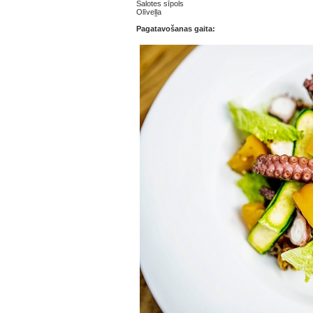
Šalotes sīpols
Olīveļļa
Pagatavošanas gaita: