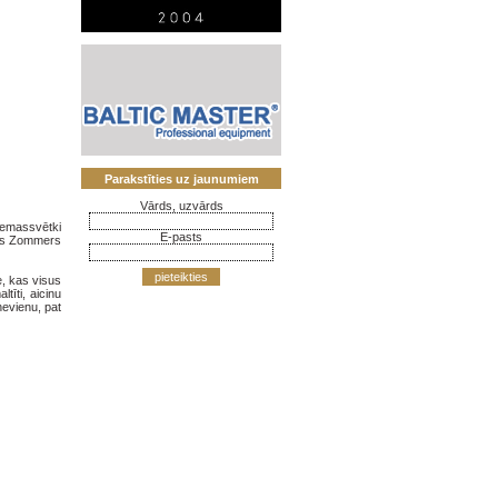
Parakstīties uz jaunumiem
Vārds, uzvārds
Ziemassvētki
E-pasts
ds Zommers
pieteikties
e, kas visus
īti, aicinu
nevienu, pat