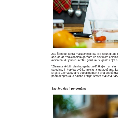
Jau šonedēļ katrā mājsaimniecībā tiks sirsnīgi atz
saistās ar tradicionālām garšām un deviņiem ēdieni
aicina baudīt jaunus svētku gardumus, galdā ceļot ast
“Ziemassvētki ir vieni no gada gaidītākajiem un si
satuvina, ir kopīga svētku mielasta gatavošana. L
ierasto Ziemassvētku cepeti nomainīt pret cepeškrās
pašu skeptiskāko ēdiena kritiķi,” stāsta
Maxima Latv
Sastāvdaļas 4 personām: