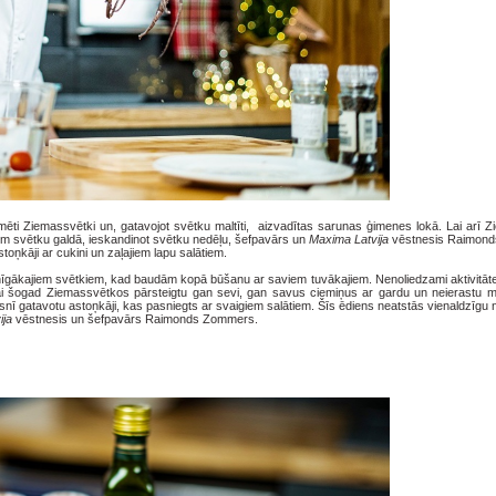
īmēti Ziemassvētki un, gatavojot svētku maltīti, aizvadītas sarunas ģimenes lokā. Lai arī 
em svētku galdā, ieskandinot svētku nedēļu, šefpavārs un
Maxima Latvija
vēstnesis Raimon
oņkāji ar cukini un zaļajiem lapu salātiem.
rsnīgākajiem svētkiem, kad baudām kopā būšanu ar saviem tuvākajiem. Nenoliedzami aktivitāt
ai šogad Ziemassvētkos pārsteigtu gan sevi, gan savus ciemiņus ar gardu un neierastu malt
nī gatavotu astoņkāji, kas pasniegts ar svaigiem salātiem. Šīs ēdiens neatstās vienaldzīgu 
ija
vēstnesis un šefpavārs Raimonds Zommers.