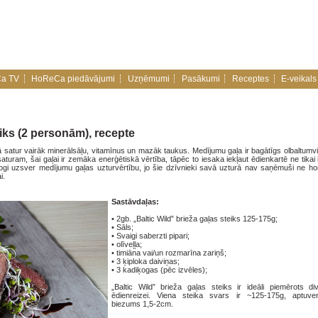
a TV
HoReCa piedāvājumi
Uzņēmumi
Pasākumi
Receptes
E-veikals
eiks (2 personām), recepte
ā satur vairāk minerālsāļu, vitamīnus un mazāk taukus. Medījumu gaļa ir bagātīgs olbaltumvi
aturam, šai gaļai ir zemāka enerģētiskā vērtība, tāpēc to iesaka iekļaut ēdienkartē ne tikai 
ologi uzsver medījumu gaļas uzturvērtību, jo šie dzīvnieki savā uzturā nav saņēmuši ne h
i.
Sastāvdaļas:
•
2gb. „Baltic Wild” brieža gaļas steiks 125-175g;
•
Sāls;
•
Svaigi saberzti pipari;
•
olīveļļa;
•
timiāna vai/un rozmarīna zariņš;
•
3 ķiploka daiviņas;
•
3 kadiķogas (pēc izvēles);
„Baltic Wild” brieža gaļas steiks ir ideāli piemērots d
ēdienreizei. Viena steika svars ir ~125-175g, aptuve
biezums 1,5-2cm.