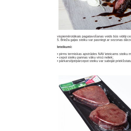
vispiemērotākais pagatavošanas veids būs vidēji cep
5.
Brieža gaļas steiku var pasniegt ar sezonas dārz
Ieteikumi:
•
pirms termiskas apstrādes NAV ieteicams steiku ma
•
cepot steiku pannas vāku virsū neliek;
•
pārkarsējot/pārcepot steiku var sabojāt priekšstatu