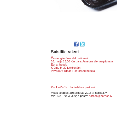
Saistītie raksti
Četras glazūras dekorēšanai
26. maijs 13:00 Kaspara Jansona dienasgrāmata.
Ēst ar baudu
Krēms brulē Lieldienām
Pavasara Rīgas Restorānu nedēļa
Par HoReCa
Sadarbības partneri
Visas tiesības aizsargātas 2013 © horeca.lv
tālr: +371 20039309; e-pasts:
horeca@horeca.lv