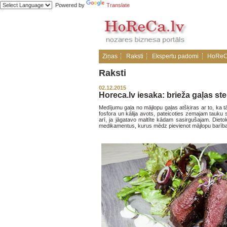
Powered by
Translate
Ziņas
Raksti
Ekspertu padomi
HoReC
Raksti
02.12.2015
Horeca.lv iesaka: brieža gaļas st
Medījumu gaļa no mājlopu gaļas atšķiras ar to, ka t
fosfora un kālija avots, pateicoties zemajam tauku s
arī, ja jāgatavo maltīte kādam sasirgušajam. Diet
medikamentus, kurus mēdz pievienot mājlopu barība