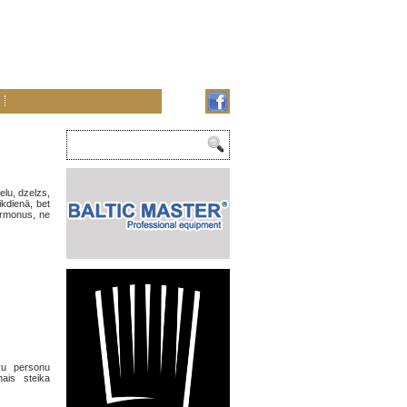
elu, dzelzs,
ikdienā, bet
ormonus, ne
ivu personu
nais steika