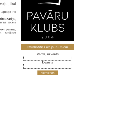
veļļu, tikai
s apcept no
īna zariņu,
uras izcels
evi pannai,
as steikam
Parakstīties uz jaunumiem
Vārds, uzvārds
E-pasts
pieteikties