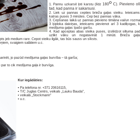
o
180
C
). Pievieno olī
1.
Pannu uzkarsē ļoti karstu (līdz
tad, kad panna ir sakarsusi.
2.
Liek uz pannas cepties brieža gaļas steiku. Ieteicam
katras puses 3 minūtes. Cep bez pannas vāka.
3.
Cepšanas laikā uz pannas pievieno timiāna vai/un rozmar
3 ķiploka daiviņas, ieteicams pievienot arī 3 kadiķogas, k
medījuma gaļas īpašo garšu.
4.
Kad apceptas abas steika puses, izslēdzot siltuma pad
uzlikt vāku un nogatavināt 1 minūti. Brieža gaļ
ts jeb medium rare. Cepot steiku ilgāk, tas būs sauss un sīksts.
eņiem, svaigiem salātiem u.c.
rinēt, jo pazūd medījuma gaļas burvība – tā garša;
 par to cik medījuma gaļa ir burvīga.
Kur iegādāties:
•
Pa telefona nr. +371 20616115,
•
T/C Juglas Centrs, veikals „Lauku Bauda”,
•
veikalā „Stockmann”
•
u.c.