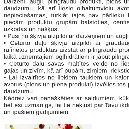
Dārzeņi, augļi, pilngraudu produkti, piens u
daudzumu, kā arī liesie olbaltumvielu avot
nepieciešamas, turklāt tajos nav pārlieku 
piecām produktu grupām balstoties, centie
uzkodas un našķus.
•
Pusi no šķīvja aizpildi ar dārzeņiem un augļ
•
Ceturto daļu šķīvja aizpildi ar graudau
rafinētos produktus aizstāt ar pilngraudu p
laikā uzņemtajiem ogļhidrātiem ir jābūt piln
•
Ceturto daļu savas maltītes veido no lie
gaļas un zivīm, kā arī pupām, zirņiem, riekst
•
Lai izvairītos no liekiem taukiem un kalor
avotus (piens un piena produkti) izvēlies tos 
daudzumu.
Kādreiz vari panašķēties ar saldumiem, kū
bet esi uzmanīgs, lai tie nekļūst par Tavu ikd
un īpašiem gadījumiem.