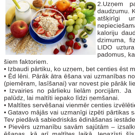
2.Uzņem pa
daudzumu. K
atšķirīgi 
nepiecieša
kaloriju da
dzimuma, fi
LIDO uztura
padomus, kas
šiem faktoriem.
•
Izbaudi pārtiku, ko uzņem, bet centies ēst 
•
Ēd lēni. Pārāk ātra ēšana vai uzmanības no
(piemēram, lasīšanai) var novest pie pārāk l
•
Izvairies no pārlieku lielām porcijām. Ja
palūdz, lai maltīti iepako līdzi ņemšanai.
•
Maltītes servēšanai vienmēr centies izvēlēt
•
Gatavo mājās vai uzmanīgi izpēti pārtikas s
Tev piedāvā sabiedriskās ēdināšanas iestāde
•
Pievērs uzmanību savām sajūtām – izsalk
ēšanas, kā arī maltītes laikā. Iepazīsti šīs