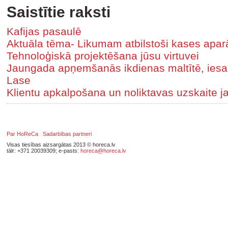
Saistītie raksti
Kafijas pasaulē
Aktuāla tēma- Likumam atbilstoši kases aparā
Tehnoloģiskā projektēšana jūsu virtuvei
Jaungada apņemšanās ikdienas maltītē, iesaka
Lase
Klientu apkalpošana un noliktavas uzskaite j
Par HoReCa
Sadarbības partneri
Visas tiesības aizsargātas 2013 © horeca.lv
tālr: +371 20039309; e-pasts:
horeca@horeca.lv