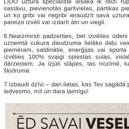
LIDO uztura speciāliste iesaka ik reizi rūp
sastāvu, pievienotās garšvielas, pārtikas pi
un ko gribi vai negribi ieraudzīt savā uztura
pareizo izvēli var izdarīt ātri un viegli.
6.Neaizmirsti padzerties, bet izvēlies ūdeni
uzņemtā cukura daudzuma lielāko daļu veido
piemēram, saldinātie, enerģijas vai sporta
izvēlies 100% svaigi spiestas sulas, visl
dārzeņiem. Ja izjūti slāpes, tas nozīmē, k
šķidruma.
7.Izbaudi dzīvi – dari lietas, kas Tev sagādā 
iedvesmo, mīl un dara laimīgu!