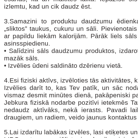
izlemtu, kad un cik daudz ēst.
3.Samazini to produktu daudzumu ēdienkar
„sliktos” taukus, cukuru un sāli. Pievienotais
ar papildu liekām kalorijām. Pārāk liels sā
asinsspiedienu.
•
Salīdzini sāls daudzumu produktos, izdarot
mazāk sāls.
•
Izvēlies ūdeni saldināto dzērienu vietā.
4.Esi fiziski aktīvs, izvēloties tās aktivitāte
Izvēlies darīt to, kas Tev patīk, un sāc nod
vismaz desmit minūtes dienā, pakāpeniski pali
Jebkura fiziskā nodarbe pozitīvi ietekmēs Ta
nedaudz aktīvāks, nekā ierasts. Pavadi la
draugiem, un radiem, veido jaunus kontaktus
5.Lai izdarītu labākas izvēles, lasi etiķetes u