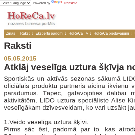
Powered by
Translate
Ziņas
Raksti
Ekspertu padomi
HoReCa TV
HoReCa piedāvājumi
Raksti
05.05.2015
Atklāj veselīga uztura šķīvja 
Sportiskās un aktīvās sezonas sākumā LID
oficiālais produktu partneris aicina ikvienu
paradumus. Tāpēc, gatavojoties dalībai 
aktivitātēm, LIDO uztura speciāliste Alise K
veselīgākam dzīvesveidam, ko vari uzsākt ja
1.Veido veselīga uztura šķīvi.
Pirms sāc ēst, padomā par to, kas atroda