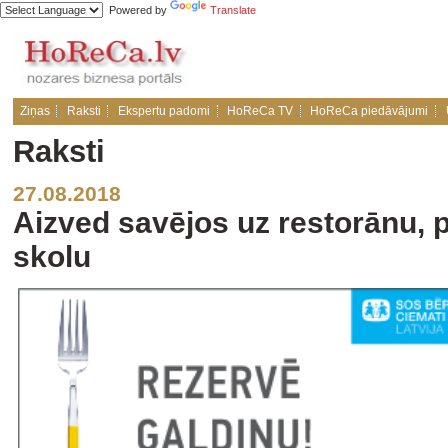
Powered by
Translate
Ziņas
Raksti
Ekspertu padomi
HoReCa TV
HoReCa piedāvājumi
Raksti
27.08.2018
Aizved savējos uz restorānu, pa
skolu