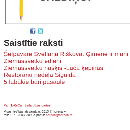
Saistītie raksti
Šefpavāre Svetlana Riškova: Ģimene ir mani g
Ziemassvētku ēdieni
Ziemassvētku našķis -Lāča ķepiņas
Restorānu nedēļa Siguldā
5 labākie bāri pasaulē
Par HoReCa
Sadarbības partneri
Visas tiesības aizsargātas 2013 © horeca.lv
tālr: +371 20039309; e-pasts:
horeca@horeca.lv