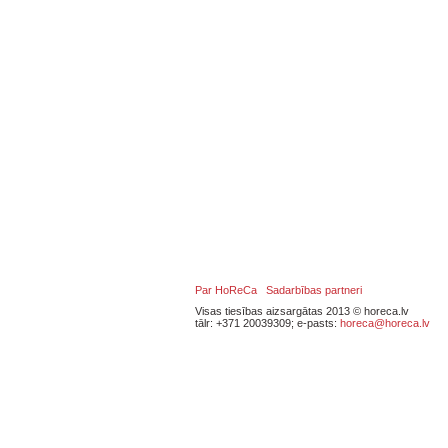
Par HoReCa
Sadarbības partneri
Visas tiesības aizsargātas 2013 © horeca.lv
tālr: +371 20039309; e-pasts:
horeca@horeca.lv