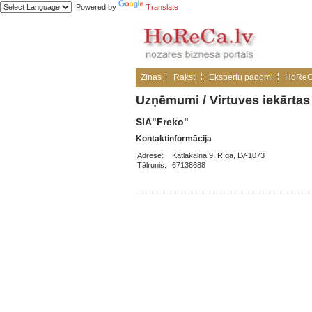
Powered by
Translate
Ziņas
Raksti
Ekspertu padomi
HoReC
Uzņēmumi
/
Virtuves iekārtas
SIA"Freko"
Kontaktinformācija
Adrese:
Katlakalna 9, Rīga, LV-1073
Tālrunis:
67138688