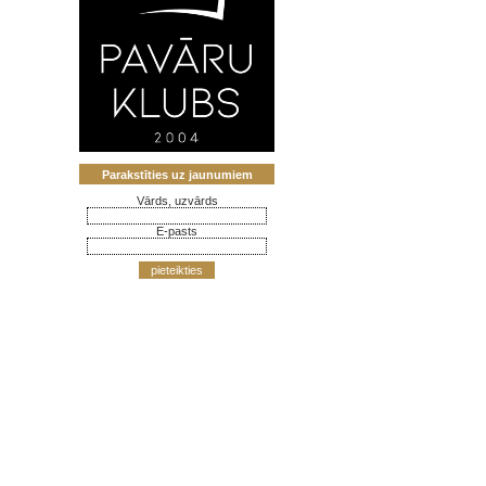
Parakstīties uz jaunumiem
Vārds, uzvārds
E-pasts
pieteikties