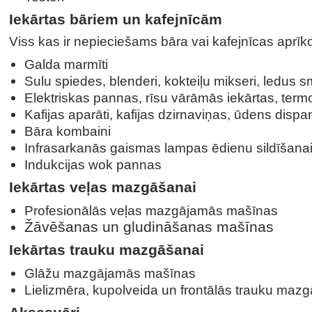
Iekārtas bāriem un kafejnīcām
Viss kas ir nepieciešams bāra vai kafejnīcas aprīk
Galda marmīti
Sulu spiedes, blenderi, kokteiļu mikseri, ledus s
Elektriskas pannas, rīsu vārāmās iekārtas, term
Kafijas aparāti, kafijas dzirnaviņas, ūdens dispa
Bāra kombaini
Infrasarkanās gaismas lampas ēdienu sildīšana
Indukcijas wok pannas
Iekārtas veļas mazgāšanai
Profesionālās veļas mazgājamās mašīnas
Žāvēšanas un gludināšanas mašīnas
Iekārtas trauku mazgāšanai
Glāžu mazgājamās mašīnas
Lielizmēra, kupolveida un frontālās trauku ma