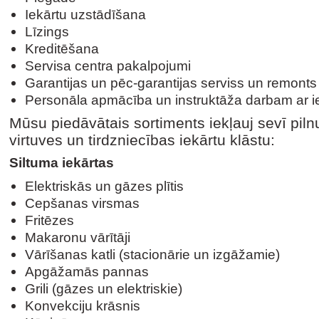
Iekārtu uzstādīšana
Līzings
Kreditēšana
Servisa centra pakalpojumi
Garantijas un pēc-garantijas serviss un remonts
Personāla apmācība un instruktāža darbam ar i
Mūsu piedāvātais sortiments iekļauj sevī piln
virtuves un tirdzniecības iekārtu klāstu:
Siltuma iekārtas
Elektriskās un gāzes plītis
Cepšanas virsmas
Fritēzes
Makaronu vārītāji
Vārīšanas katli (stacionārie un izgāžamie)
Apgāžamās pannas
Grili (gāzes un elektriskie)
Konvekciju krāsnis