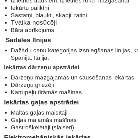
Izlietnes traukiem, izlietnes roku mazgāšanai
Iekārtu paliktņi
Sastatņi, plaukti, skapji, ratiņi
Tvaika nosūcēji
Bāra aprīkojums
Sadales līnijas
Dažādu cenu kategorijas izsniegšanas līnijas, kas
Spānijā, Itālijā.
Iekārtas dārzeņu apstrādei
Dārzeņu mazgājamas un sausēšanas iekārtas
Dārzeņu griezēji
Kartupeļu tīrāmās mašīnas
Iekārtas gaļas apstrādei
Maltās gaļas maisītāji
Gaļas maļamās mašīnas
Gastrošķēlētāji (slaiseri)
Elektromehāniskās iekārtas