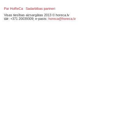
Par HoReCa
Sadarbības partneri
Visas tiesības aizsargātas 2013 © horeca.lv
tālr: +371 20039309; e-pasts:
horeca@horeca.lv