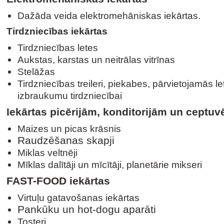
Dažāda veida elektromehāniskas iekārtas.
Tirdzniecības iekārtas
Tirdzniecības letes
Aukstas, karstas un neitrālas vitrīnas
Stelāžas
Tirdzniecības treileri, piekabes, pārvietojamās l
izbraukumu tirdzniecībai
Iekārtas picērijām, konditorijām un ceptu
Maizes un picas krāsnis
Raudzēšanas skapji
Miklas veltnēji
Mīklas dalītāji un mīcītāji, planetārie mikseri
FAST-FOOD iekārtas
Virtuļu gatavošanas iekārtas
Pankūku un hot-dogu aparāti
Tosteri