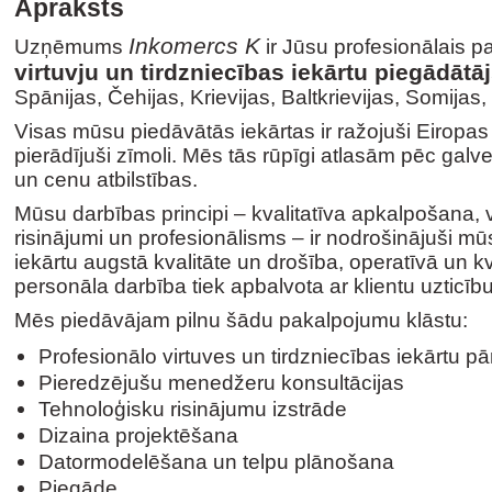
Apraksts
Inkomercs K
Uzņēmums
ir Jūsu profesionālais p
virtuvju un tirdzniecības iekārtu piegādātā
Spānijas, Čehijas, Krievijas, Baltkrievijas, Somijas,
Visas mūsu piedāvātās iekārtas ir ražojuši Eiropas t
pierādījuši zīmoli. Mēs tās rūpīgi atlasām pēc galven
un cenu atbilstības.
Mūsu darbības principi – kvalitatīva apkalpošana, v
risinājumi un profesionālisms – ir nodrošinājuši mū
iekārtu augstā kvalitāte un drošība, operatīvā un kv
personāla darbība tiek apbalvota ar klientu uzticību
Mēs piedāvājam pilnu šādu pakalpojumu klāstu:
Profesionālo virtuves un tirdzniecības iekārtu 
Pieredzējušu menedžeru konsultācijas
Tehnoloģisku risinājumu izstrāde
Dizaina projektēšana
Datormodelēšana un telpu plānošana
Piegāde