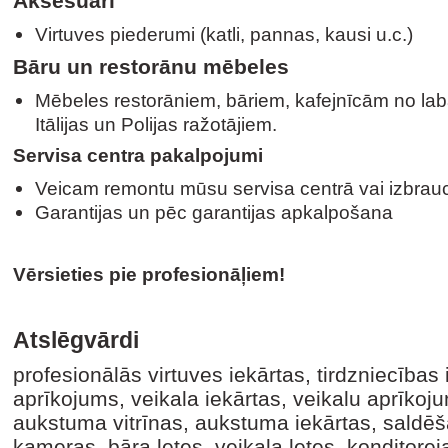
Aksesuāri
Virtuves piederumi (katli, pannas, kausi u.c.)
Bāru un restorānu mēbeles
Mēbeles restorāniem, bāriem, kafejnīcām no labā
Itālijas un Polijas ražotājiem.
Servisa centra pakalpojumi
Veicam remontu mūsu servisa centrā vai izbraucam
Garantijas un pēc garantijas apkalpošana
Vērsieties pie profesionāļiem!
Atslēgvārdi
profesionālās virtuves iekārtas, tirdzniecības 
aprīkojums, veikala iekārtas, veikalu aprīkoju
aukstuma vitrīnas, aukstuma iekārtas, saldē
kameras, bāra letes, veikala letes, konditoreja