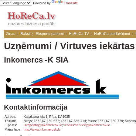
Powered by
Translate
Ziņas
Raksti
Ekspertu padomi
HoReCa TV
HoReCa piedāvājumi
Uzņēmumi
/
Virtuves iekārtas
Inkomercs -K SIA
Kontaktinformācija
Adrese:
Katlakalna iela 1, Rīga, LV-1035
Tālrunis:
Birojs: +371 67-139-677; +371 67-686-414; fakss: +371 67-139-779; Servis
E-pasts:
Birojs:info@inkomercsk.lv;Serviss:service@inkomercsk.lv
Mājas lapa:
http://www.inkomercsk.lv