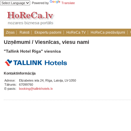
Powered by
Translate
Ziņas
Raksti
Ekspertu padomi
HoReCa TV
HoReCa piedāvājumi
Uzņēmumi
/
Viesnīcas, viesu nami
"Tallink Hotel Riga" viesnīca
Kontaktinformācija
Adrese:
Elizabetes iela 24, Rīga, Latvija, LV-1050
Tālrunis:
67099760
E-pasts:
booking@tallinkhotels.lv