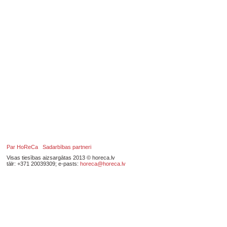
Par HoReCa
Sadarbības partneri
Visas tiesības aizsargātas 2013 © horeca.lv
tālr: +371 20039309; e-pasts:
horeca@horeca.lv