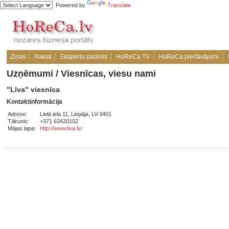
Powered by
Translate
Ziņas
Raksti
Ekspertu padomi
HoReCa TV
HoReCa piedāvājumi
Uzņēmumi
/
Viesnīcas, viesu nami
"Līva" viesnīca
Kontaktinformācija
Adrese:
Lielā iela 11, Liepāja, LV-3401
Tālrunis:
+371 63420102
Mājas lapa:
http://www.liva.lv/