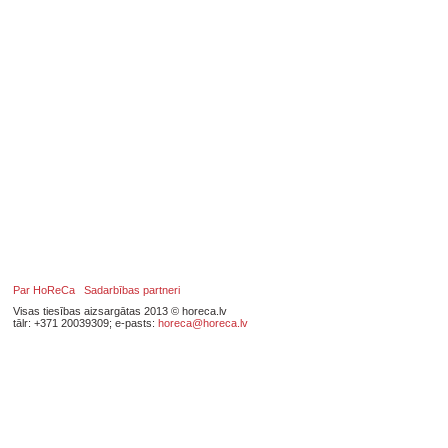
Par HoReCa
Sadarbības partneri
Visas tiesības aizsargātas 2013 © horeca.lv
tālr: +371 20039309; e-pasts:
horeca@horeca.lv