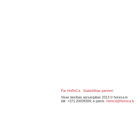
Par HoReCa
Sadarbības partneri
Visas tiesības aizsargātas 2013 © horeca.lv
tālr: +371 20039309; e-pasts:
horeca@horeca.lv