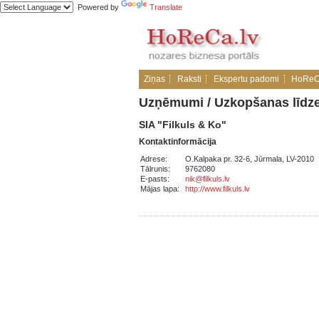
Powered by
Translate
Ziņas
Raksti
Ekspertu padomi
HoReC
Uzņēmumi
/
Uzkopšanas līdze
SIA "Filkuls & Ko"
Kontaktinformācija
Adrese:
O.Kalpaka pr. 32-6, Jūrmala, LV-2010
Tālrunis:
9762080
E-pasts:
nik@filkuls.lv
Mājas lapa:
http://www.filkuls.lv