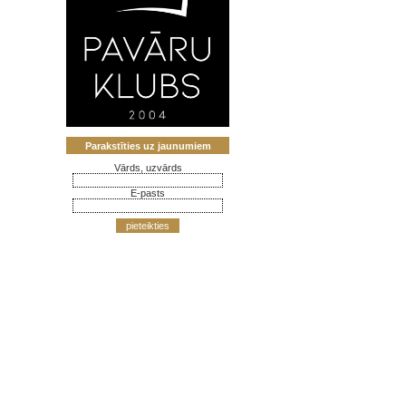
Parakstīties uz jaunumiem
Vārds, uzvārds
E-pasts
pieteikties