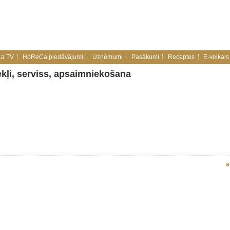
a TV
HoReCa piedāvājumi
Uzņēmumi
Pasākumi
Receptes
E-veikals
kļi, serviss, apsaimniekošana
a