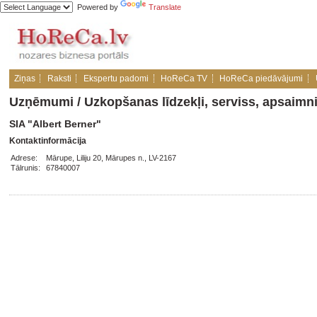
Powered by
Translate
Ziņas
Raksti
Ekspertu padomi
HoReCa TV
HoReCa piedāvājumi
Uzņēmumi
/
Uzkopšanas līdzekļi, serviss, apsaim
SIA "Albert Berner"
Kontaktinformācija
Adrese:
Mārupe, Liliju 20, Mārupes n., LV-2167
Tālrunis:
67840007