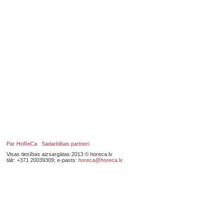
Par HoReCa
Sadarbības partneri
Visas tiesības aizsargātas 2013 © horeca.lv
tālr: +371 20039309; e-pasts:
horeca@horeca.lv