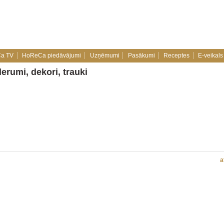
a TV
HoReCa piedāvājumi
Uzņēmumi
Pasākumi
Receptes
E-veikals
derumi, dekori, trauki
a