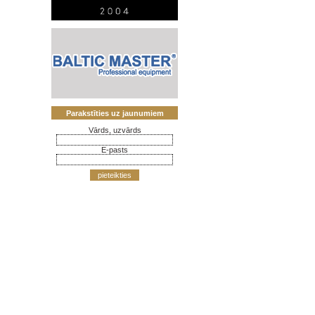
Parakstīties uz jaunumiem
Vārds, uzvārds
E-pasts
pieteikties