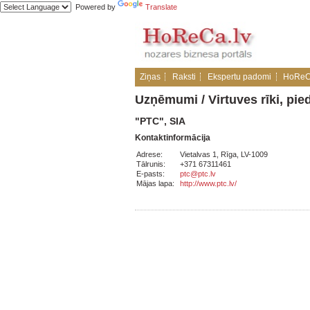
Powered by
Translate
Ziņas
Raksti
Ekspertu padomi
HoReC
Uzņēmumi
/
Virtuves rīki, pie
"PTC", SIA
Kontaktinformācija
Adrese:
Vietalvas 1, Rīga, LV-1009
Tālrunis:
+371 67311461
E-pasts:
ptc@ptc.lv
Mājas lapa:
http://www.ptc.lv/