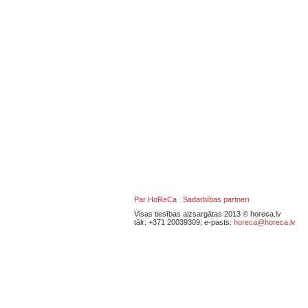
Par HoReCa
Sadarbības partneri
Visas tiesības aizsargātas 2013 © horeca.lv
tālr: +371 20039309; e-pasts:
horeca@horeca.lv