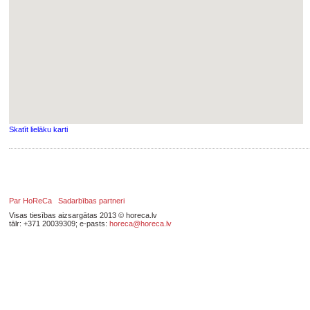
Skatīt lielāku karti
Par HoReCa
Sadarbības partneri
Visas tiesības aizsargātas 2013 © horeca.lv
tālr: +371 20039309; e-pasts:
horeca@horeca.lv