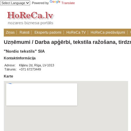
Powered by
Translate
Ziņas
Raksti
Ekspertu padomi
HoReCa TV
HoReCa piedāvājumi
Uzņēmumi
/
Darba apģērbi, tekstila ražošana, tirdz
"Nordic tekstils" SIA
Kontaktinformācija
Adrese:
Klijānu 2d, Rīga, LV-1013
Tālrunis:
+371 67273449
Karte