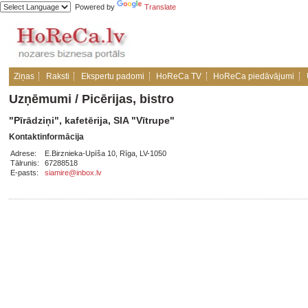
Powered by
Translate
Ziņas
Raksti
Ekspertu padomi
HoReCa TV
HoReCa piedāvājumi
Uzņēmumi
/
Picērijas, bistro
"Pīrādziņi", kafetērija, SIA "Vītrupe"
Kontaktinformācija
Adrese:
E.Birznieka-Upīša 10, Rīga, LV-1050
Tālrunis:
67288518
E-pasts:
siamire@inbox.lv