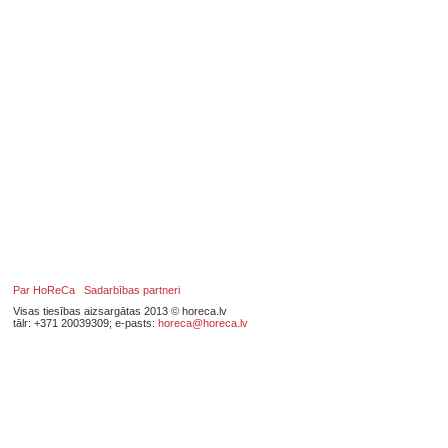
Par HoReCa
Sadarbības partneri
Visas tiesības aizsargātas 2013 © horeca.lv
tālr: +371 20039309; e-pasts:
horeca@horeca.lv