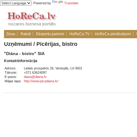
Powered by
Translate
Ziņas
Raksti
Ekspertu padomi
HoReCa TV
HoReCa piedāvājumi
Uzņēmumi
/
Picērijas, bistro
"Diāna - bistro" SIA
Kontaktinformācija
Adrese:
Lielais prospekts 26, Ventspils, LV-3601
Tālrunis:
+371 63624097
E-pasts:
diana@diana.lv
Mājas lapa:
http://www.picadiana.lv/