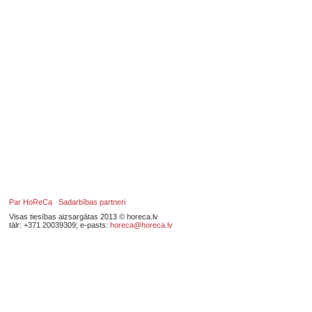
Par HoReCa
Sadarbības partneri
Visas tiesības aizsargātas 2013 © horeca.lv
tālr: +371 20039309; e-pasts:
horeca@horeca.lv