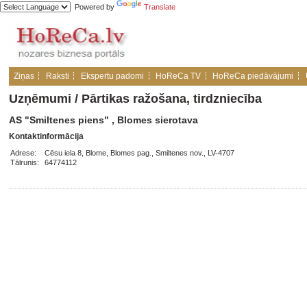
Powered by
Translate
Ziņas
Raksti
Ekspertu padomi
HoReCa TV
HoReCa piedāvājumi
Uzņēmumi
/
Pārtikas ražošana, tirdzniecība
AS "Smiltenes piens" , Blomes sierotava
Kontaktinformācija
Adrese:
Cēsu iela 8, Blome, Blomes pag., Smiltenes nov., LV-4707
Tālrunis:
64774112