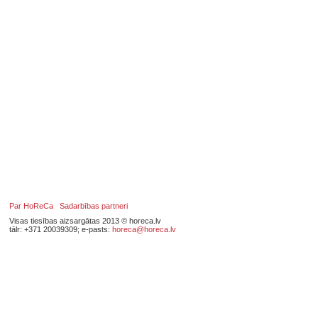
Par HoReCa
Sadarbības partneri
Visas tiesības aizsargātas 2013 © horeca.lv
tālr: +371 20039309; e-pasts:
horeca@horeca.lv