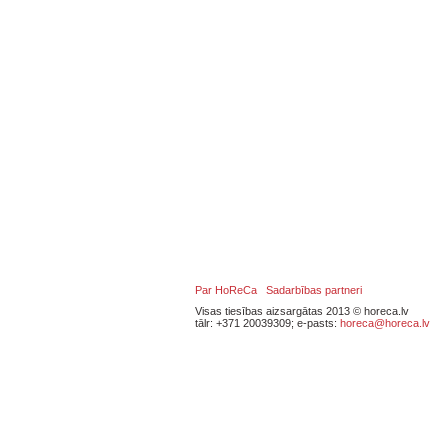
Par HoReCa
Sadarbības partneri
Visas tiesības aizsargātas 2013 © horeca.lv
tālr: +371 20039309; e-pasts:
horeca@horeca.lv