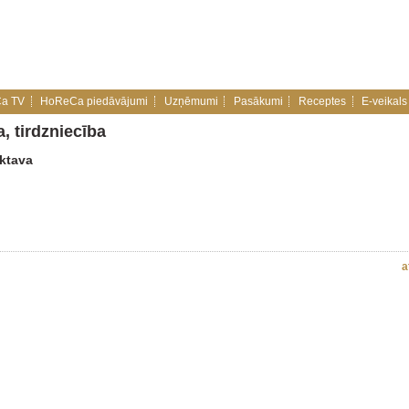
a TV
HoReCa piedāvājumi
Uzņēmumi
Pasākumi
Receptes
E-veikals
, tirdzniecība
iktava
a