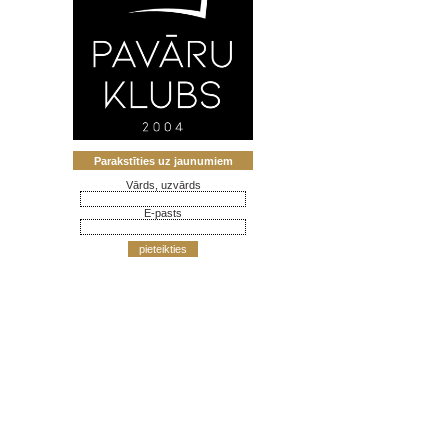
Parakstīties uz jaunumiem
Vārds, uzvārds
E-pasts
pieteikties