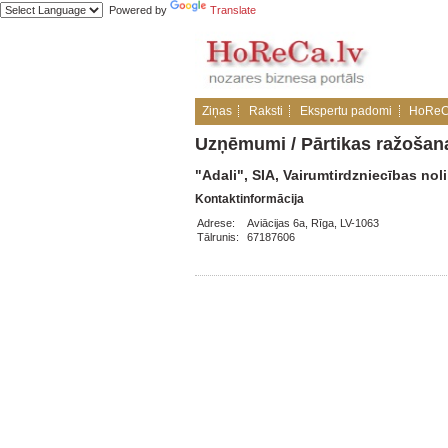
Powered by
Translate
Ziņas
Raksti
Ekspertu padomi
HoReC
Uzņēmumi
/
Pārtikas ražošana
"Adali", SIA, Vairumtirdzniecības nol
Kontaktinformācija
Adrese:
Aviācijas 6a, Rīga, LV-1063
Tālrunis:
67187606