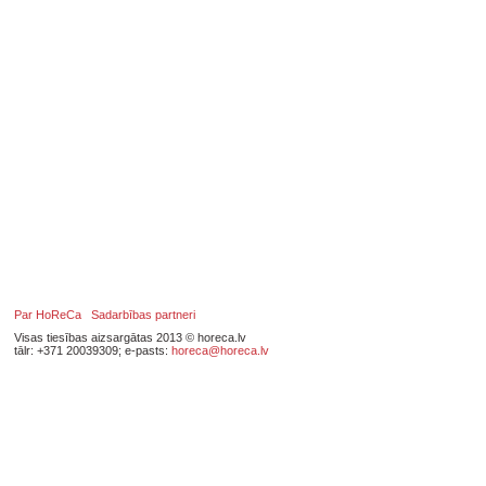
Par HoReCa
Sadarbības partneri
Visas tiesības aizsargātas 2013 © horeca.lv
tālr: +371 20039309; e-pasts:
horeca@horeca.lv