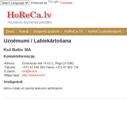
Powered by
Translate
Ziņas
Raksti
Ekspertu padomi
HoReCa TV
HoReCa piedāvājumi
Uzņēmumi
/
Labiekārtošana
Ksil Baltic SIA
Kontaktinformācija
Adrese:
Dzelzavas iela 74 k1-1, Rīga LV-1082
Tālrunis:
+371 67 546 581 Fakss +371 67 802 716
E-pasts:
ksil@ksil.lv
Mājas lapa:
http://www.ksil.lv
Atslēgvārdi
bērnu rotaļu un sporta laukumu aprīkojums