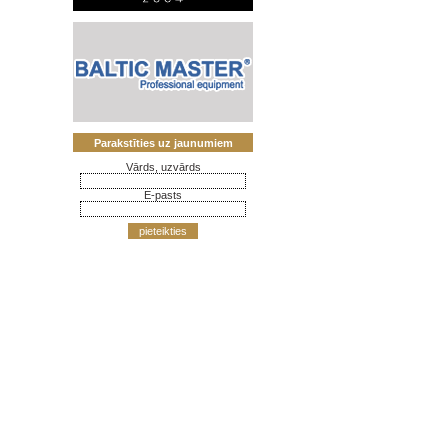
Parakstīties uz jaunumiem
Vārds, uzvārds
E-pasts
pieteikties