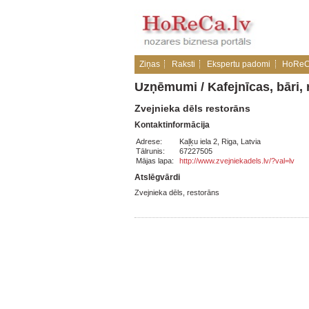
Ziņas
Raksti
Ekspertu padomi
HoReC
Uzņēmumi
/
Kafejnīcas, bāri, 
Zvejnieka dēls restorāns
Kontaktinformācija
Adrese:
Kaļķu iela 2, Riga, Latvia
Tālrunis:
67227505
Mājas lapa:
http://www.zvejniekadels.lv/?val=lv
Atslēgvārdi
Zvejnieka dēls, restorāns