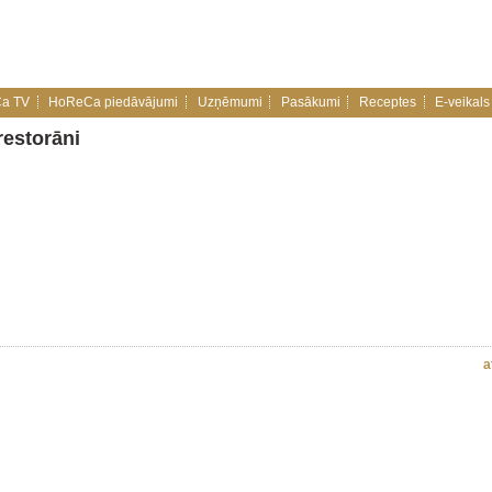
a TV
HoReCa piedāvājumi
Uzņēmumi
Pasākumi
Receptes
E-veikals
restorāni
a