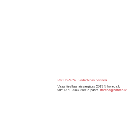
Par HoReCa
Sadarbības partneri
Visas tiesības aizsargātas 2013 © horeca.lv
tālr: +371 20039309; e-pasts:
horeca@horeca.lv