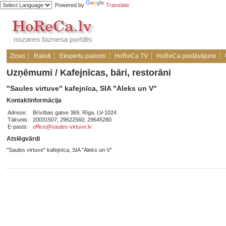
Powered by
Translate
Ziņas
Raksti
Ekspertu padomi
HoReCa TV
HoReCa piedāvājumi
Uzņēmumi
/
Kafejnīcas, bāri, restorāni
"Saules virtuve" kafejnīca, SIA "Aleks un V"
Kontaktinformācija
Adrese:
Brīvības gatve 369, Rīga, LV-1024
Tālrunis:
20031507; 29622560; 29645280
E-pasts:
office@saules-virtuve.lv
Atslēgvārdi
"Saules virtuve" kafejnīca, SIA "Aleks un V"