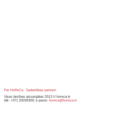
Par HoReCa
Sadarbības partneri
Visas tiesības aizsargātas 2013 © horeca.lv
tālr: +371 20039309; e-pasts:
horeca@horeca.lv