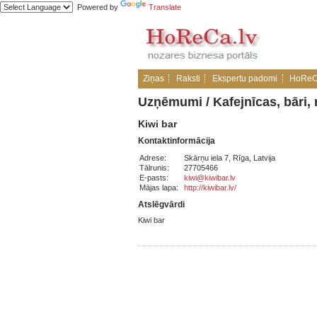
Powered by
Translate
Ziņas
Raksti
Ekspertu padomi
HoReC
Uzņēmumi
/
Kafejnīcas, bāri, 
Kiwi bar
Kontaktinformācija
Adrese:
Skārņu iela 7, Rīga, Latvija
Tālrunis:
27705466
E-pasts:
kiwi@kiwibar.lv
Mājas lapa:
http://kiwibar.lv/
Atslēgvārdi
Kiwi bar