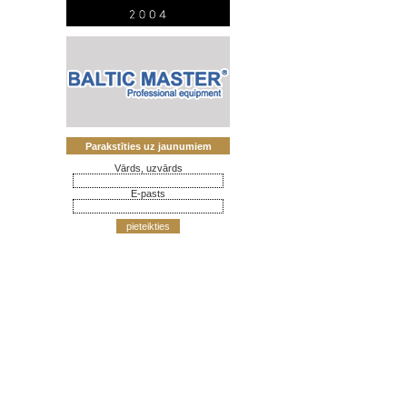
Parakstīties uz jaunumiem
Vārds, uzvārds
E-pasts
pieteikties