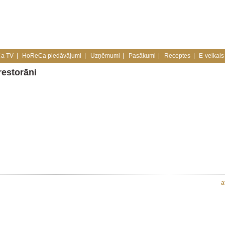
a TV
HoReCa piedāvājumi
Uzņēmumi
Pasākumi
Receptes
E-veikals
restorāni
a