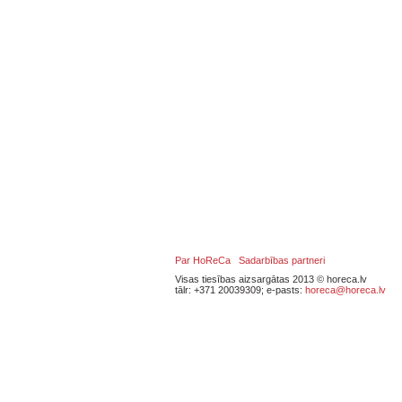
Par HoReCa
Sadarbības partneri
Visas tiesības aizsargātas 2013 © horeca.lv
tālr: +371 20039309; e-pasts:
horeca@horeca.lv