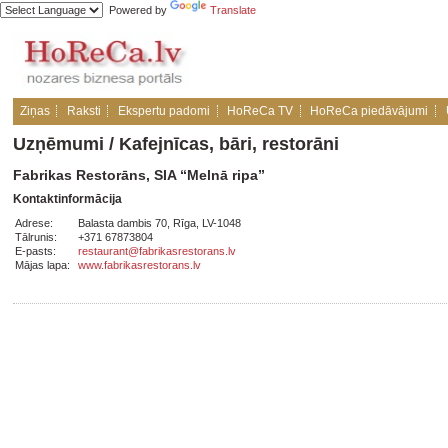
Powered by
Translate
Ziņas
Raksti
Ekspertu padomi
HoReCa TV
HoReCa piedāvājumi
Uzņēmumi
/
Kafejnīcas, bāri, restorāni
Fabrikas Restorāns, SIA “Melnā ripa”
Kontaktinformācija
Adrese:
Balasta dambis 70, Rīga, LV-1048
Tālrunis:
+371 67873804
E-pasts:
restaurant@fabrikasrestorans.lv
Mājas lapa:
www.fabrikasrestorans.lv