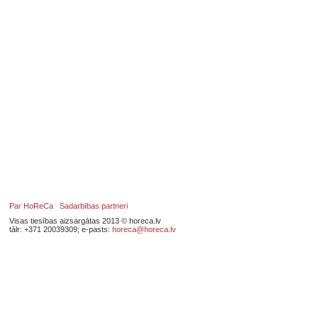
Par HoReCa
Sadarbības partneri
Visas tiesības aizsargātas 2013 © horeca.lv
tālr: +371 20039309; e-pasts:
horeca@horeca.lv