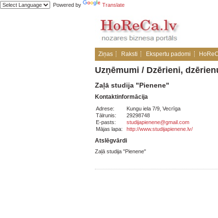
Powered by
Translate
Ziņas
Raksti
Ekspertu padomi
HoReC
Uzņēmumi
/
Dzērieni, dzērien
Zaļā studija "Pienene"
Kontaktinformācija
Adrese:
Kungu iela 7/9, Vecrīga
Tālrunis:
29298748
E-pasts:
studijapienene@gmail.com
Mājas lapa:
http://www.studijapienene.lv/
Atslēgvārdi
Zaļā studija "Pienene"