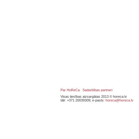
Par HoReCa
Sadarbības partneri
Visas tiesības aizsargātas 2013 © horeca.lv
tālr: +371 20039309; e-pasts:
horeca@horeca.lv