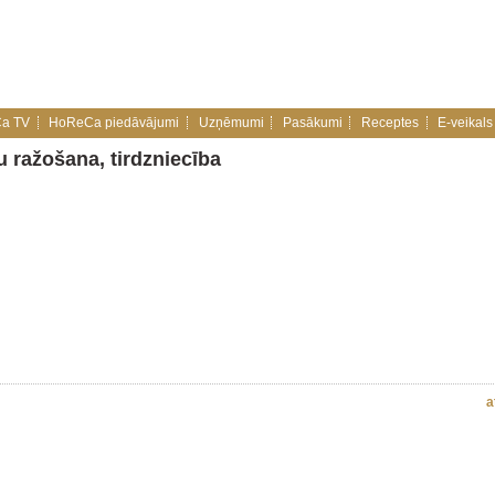
a TV
HoReCa piedāvājumi
Uzņēmumi
Pasākumi
Receptes
E-veikals
u ražošana, tirdzniecība
a