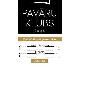
Parakstīties uz jaunumiem
Vārds, uzvārds
E-pasts
pieteikties