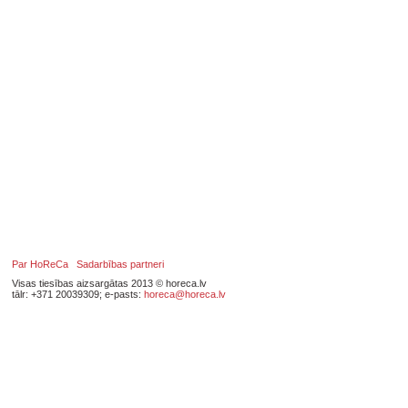
Par HoReCa
Sadarbības partneri
Visas tiesības aizsargātas 2013 © horeca.lv
tālr: +371 20039309; e-pasts:
horeca@horeca.lv