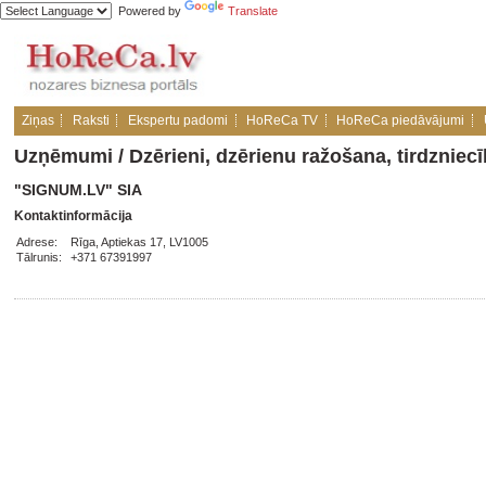
Powered by
Translate
Ziņas
Raksti
Ekspertu padomi
HoReCa TV
HoReCa piedāvājumi
Uzņēmumi
/
Dzērieni, dzērienu ražošana, tirdzniec
"SIGNUM.LV" SIA
Kontaktinformācija
Adrese:
Rīga, Aptiekas 17, LV1005
Tālrunis:
+371 67391997