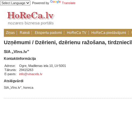
Powered by
Translate
Ziņas
Raksti
Ekspertu padomi
HoReCa TV
HoReCa piedāvājumi
Uzņēmumi
/
Dzērieni, dzērienu ražošana, tirdzniec
SIA „Vīns.lv”
Kontaktinformācija
Adrese:
Ogre, Madlienas iela 10, LV-5001
Tālrunis:
29415263
E-pasts:
info@vinacels.lv
Atslēgvārdi
SIA „Vīns.lv”, horeca