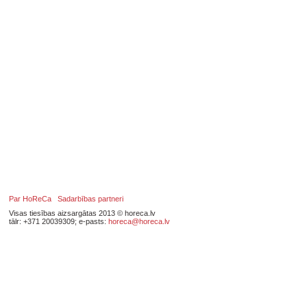
Par HoReCa
Sadarbības partneri
Visas tiesības aizsargātas 2013 © horeca.lv
tālr: +371 20039309; e-pasts:
horeca@horeca.lv