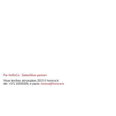
Par HoReCa
Sadarbības partneri
Visas tiesības aizsargātas 2013 © horeca.lv
tālr: +371 20039309; e-pasts:
horeca@horeca.lv