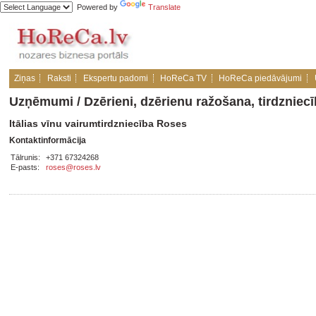
Powered by
Translate
Ziņas
Raksti
Ekspertu padomi
HoReCa TV
HoReCa piedāvājumi
Uzņēmumi
/
Dzērieni, dzērienu ražošana, tirdzniec
Itālias vīnu vairumtirdzniecība Roses
Kontaktinformācija
Tālrunis:
+371 67324268
E-pasts:
roses@roses.lv