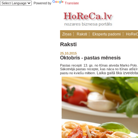
Powered by
Translate
Ziņas
Raksti
Ekspertu padomi
HoReC
Raksti
25.10.2015
Oktobris - pastas mēnesis
Pastas recepti 13. gs. no Ķīnas atveda Marko Polo.
Sākotnējā pastas recepte, kas nāca no Ķīnas atšķīrās 
Laika gaitā tika izveido
pastu no kviešu miltiem.