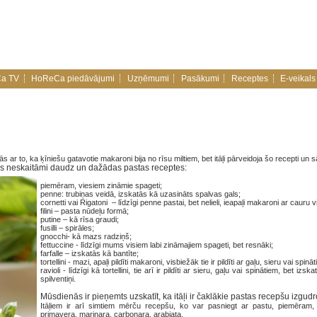
a TV
HoReCa piedāvājumi
Uzņēmumi
Pasākumi
Receptes
E-veikals
ar to, ka ķīniešu gatavotie makaroni bija no rīsu miltiem, bet itāļi pārveidoja šo recepti un 
tas neskaitāmi daudz un dažādas pastas receptes:
piemēram, viesiem zināmie spageti;
penne: trubiņas veidā, izskatās kā uzasināts spalvas gals;
cornetti vai Rigatoni – līdzīgi penne pastai, bet nelieli, ieapaļi makaroni ar cauru v
filini – pasta nūdeļu formā;
putine – kā rīsa graudi;
fusilli – spirāles;
gnocchi- kā mazs radziņš;
fettuccine - līdzīgi mums visiem labi zināmajiem spageti, bet resnāki;
farfalle – izskatās kā bantīte;
tortellini - mazi, apaļi pildīti makaroni, visbiežāk tie ir pildīti ar gaļu, sieru vai spinā
ravioli - līdzīgi kā tortellini, tie arī ir pildīti ar sieru, gaļu vai spinātiem, bet izs
spilventiņi.
Mūsdienās ir pieņemts uzskatīt, ka itāļi ir čaklākie pastas recepšu izgudr
Itāļiem ir arī simtiem mērču recepšu, ko var pasniegt ar pastu, piemēram,
primavera, marinara, carbonara, arabiata.