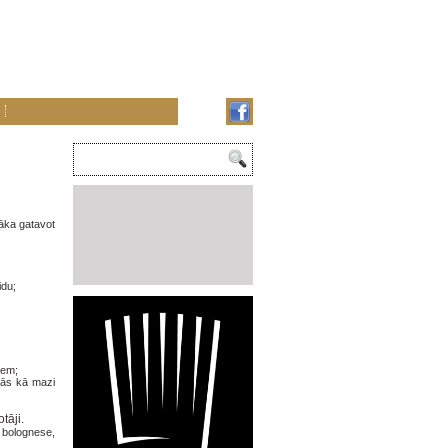
sāka gatavot
idu;
tiem;
katās kā mazi
otāji.
 bolognese,