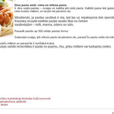
Divu pastu veidi -cieta un mīksta pasta
Ir divu veidu pastas – svaiga un kaltēta jeb cietā pasta. Kaltētā pasta tiek gatav
cieto kviešu miltiem, un tai ļoti reti pievieno olu.
Mūsdienās, ja pastas sastāvā ir ola, tad tas uz iepakojuma tiek speciāl
Klasiska recepte kaltētai pastai sastāv tikai no četrām
sastāvdaļām – milti, manna, ūdens un sāls.
Pasaulē pastāv ap 350 cietās pastas formu.
Gatavojot svaigo, jeb mīksto pastu tai pievieno olu, parasti šo pastu veido kā mīkl
iešu miltiem un parasti tie ir tumšākā krāsā.
zijas valstīs iecienītāka ir pasta no pupiņu, rīsu, griķu miltiem vai kartupeļu cietes.
tku kulminācija festivāla Galā koncertā
pkalpošana attālināti
 lietām
a