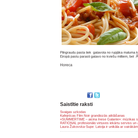
Pilngraudu pasta tiek gatavota no rupjāka maluma kv
Ā
Eiropā pastu parasti gatavo no kviešu miltiem, bet
Horeca
Saistītie raksti
Svaigas uzkodas
Kafejnīcas Film Noir grandiozās atklāšanas
«SUMMERTIME – aicina Inese Galante»: mūzikas svē
RATIONAL profesionālo virtuves iekārtu serviss un a
Laura Žukovska-Supe: Latvija ir unikāla ar vairākām