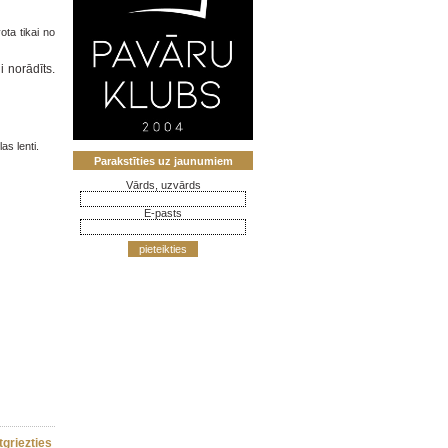
ota tikai no
i norādīts.
as lenti.
Parakstīties uz jaunumiem
Vārds, uzvārds
E-pasts
pieteikties
tgriezties