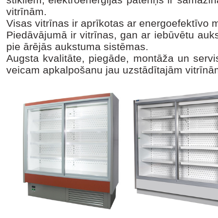
vitrīnām.
Visas vitrīnas ir aprīkotas ar energoefektī
Piedāvājumā ir vitrīnas, gan ar iebūvētu au
pie ārējās aukstuma sistēmas.
Augsta kvalitāte, piegāde, montāža un servi
veicam apkalpošanu jau uzstādītajām vitrīnā