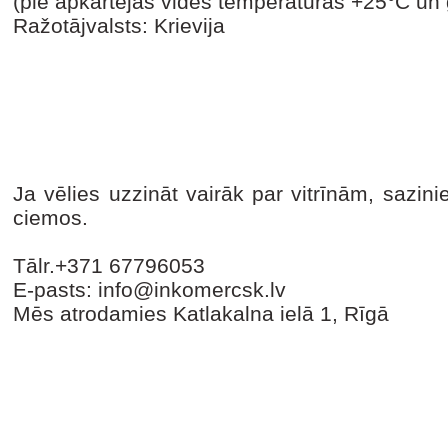
(pie apkārtējās vides temperatūras +25°C un
Ražotājvalsts: Krievija
Ja vēlies uzzināt vairāk par vitrīnām, sazi
ciemos.
Tālr.+371 67796053
E-pasts: info@inkomercsk.lv
Mēs atrodamies Katlakalna ielā 1, Rīgā