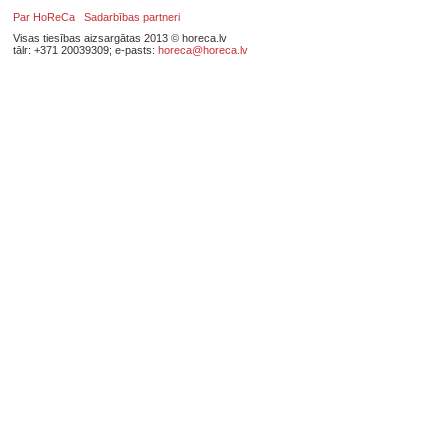
Par HoReCa
Sadarbības partneri
Visas tiesības aizsargātas 2013 © horeca.lv
tālr: +371 20039309; e-pasts:
horeca@horeca.lv