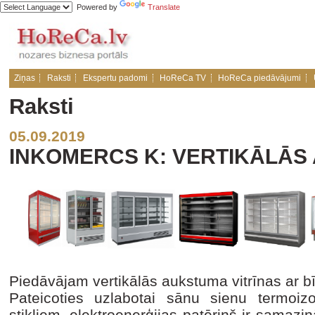
Powered by
Translate
Ziņas
Raksti
Ekspertu padomi
HoReCa TV
HoReCa piedāvājumi
Raksti
05.09.2019
INKOMERCS K: VERTIKĀLĀS
Piedāvājam vertikālās aukstuma vitrīnas ar
Pateicoties uzlabotai sānu sienu termoiz
stikliem, elektroenerģijas patēriņš ir samazi