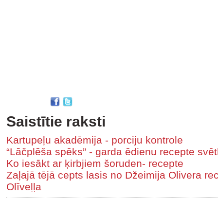
Saistītie raksti
Kartupeļu akadēmija - porciju kontrole
“Lāčplēša spēks” - garda ēdienu recepte svē
Ko iesākt ar ķirbjiem šoruden- recepte
Zaļajā tējā cepts lasis no Džeimija Olivera r
Olīveļļa