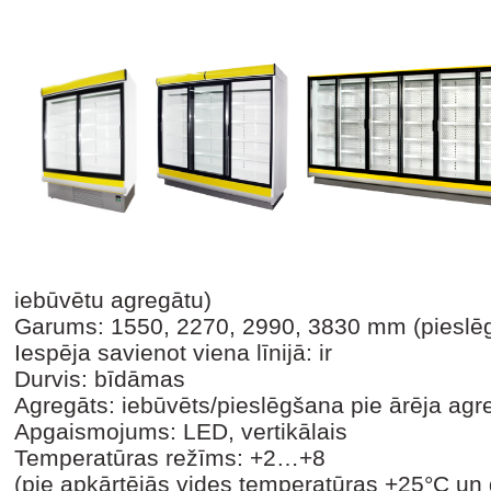
iebūvētu agregātu)
Garums: 1550, 2270, 2990, 3830 mm (pieslēg
Iespēja savienot viena līnijā: ir
Durvis: bīdāmas
Agregāts: iebūvēts/pieslēgšana pie ārēja agr
Apgaismojums: LED, vertikālais
Temperatūras režīms: +2…+8
(pie apkārtējās vides temperatūras +25°C un