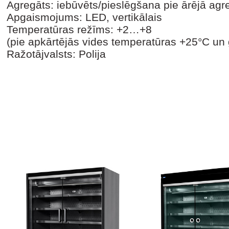
Agregāts: iebūvēts/pieslēgšana pie ārējā agr
Apgaismojums: LED, vertikālais
Temperatūras režīms: +2…+8
(pie apkārtējās vides temperatūras +25°C un
Ražotājvalsts: Polija