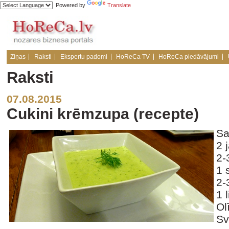
Powered by
Translate
Ziņas
Raksti
Ekspertu padomi
HoReCa TV
HoReCa piedāvājumi
Raksti
07.08.2015
Cukini krēmzupa (recepte)
Sa
2 
2-
1 
2-
1 
Ol
Sv