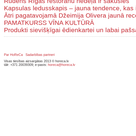
Rudens Rīgas restorānu nedēļa ir sākusies
Kapsulas ledusskapis – jauna tendence, kas 
Ātri pagatavojamā Džeimija Olivera jaunā rec
PAMATKURSS VĪNA KULTŪRĀ
Produkti sievišķīgai ēdienkartei un labai pašs
Par HoReCa
Sadarbības partneri
Visas tiesības aizsargātas 2013 © horeca.lv
tālr: +371 20039309; e-pasts:
horeca@horeca.lv