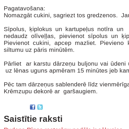
Pagatavošana:
Nomazgāt cukini, sagriezt tos gredzenos. Ja
Sīpolus, ķiplokus un kartupeļus notīra un s
nedaudz olīveļļas, pievienot sīpolus un ķip
Pievienot cukini, apcep mazliet. Pievieno 
siltumu uz pāris minūtēm.
Pārliet ar karstu dārzeņu buljonu vai ūdeni 
uz lēnas uguns apmēram 15 minūtes jeb kamēr
Pēc tam dārzeņus sablenderē līdz vienmērīg
Krēmzupu dekorē ar garšaugiem.
Saistītie raksti