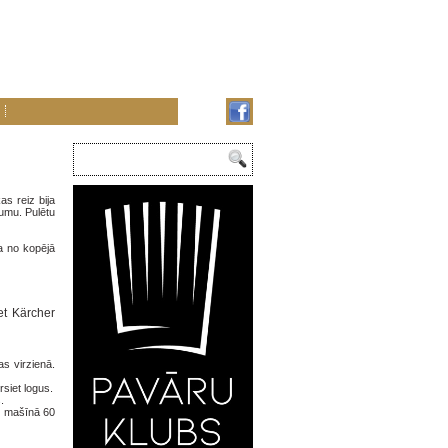
s reiz bija
umu. Pulētu
ļa no kopējā
et Kärcher
as virzienā.
rsiet logus.
.
as mašīnā 60