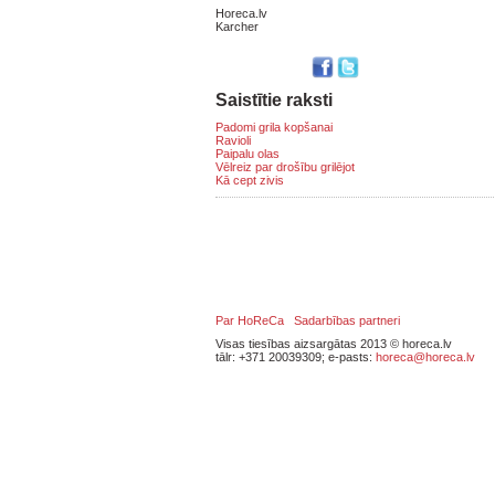
Horeca.lv
Karcher
Saistītie raksti
Padomi grila kopšanai
Ravioli
Paipalu olas
Vēlreiz par drošību grilējot
Kā cept zivis
Par HoReCa
Sadarbības partneri
Visas tiesības aizsargātas 2013 © horeca.lv
tālr: +371 20039309; e-pasts:
horeca@horeca.lv