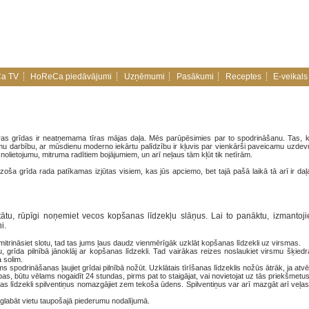
a TV
HoReCa piedāvājumi
Uzņēmumi
Pasākumi
Receptes
E-veikals
Tīras grīdas ir neatņemama tīras mājas daļa. Mēs parūpēsimies par to spodrināšanu. Tas, ka
mu darbību, ar mūsdienu moderno iekārtu palīdzību ir kļuvis par vienkārši paveicamu uzdev
 nolietojumu, mitruma radītiem bojājumiem, un arī neļaus tām kļūt tik netīrām.
dzoša grīda rada patīkamas izjūtas visiem, kas jūs apciemo, bet tajā pašā laikā tā arī ir da
ātu, rūpīgi noņemiet vecos kopšanas līdzekļu slāņus. Lai to panāktu, izmantoji
i.
itrināsiet slotu, tad tas jums ļaus daudz vienmērīgāk uzklāt kopšanas līdzekli uz virsmas.
 grīda pilnībā jānoklāj ar kopšanas līdzekli. Tad vairākas reizes noslaukiet virsmu šķiedr
a solim.
 spodrināšanas ļaujiet grīdai pilnībā nožūt. Uzklātais tīrīšanas līdzeklis nožūs ātrāk, ja atvē
pas, būtu vēlams nogaidīt 24 stundas, pirms pat to staigājat, vai novietojat uz tās priekšmetus
as līdzekli spilventiņus nomazgājiet zem tekoša ūdens. Spilventiņus var arī mazgāt arī veļ
zglabāt vietu taupošajā piederumu nodalījumā.