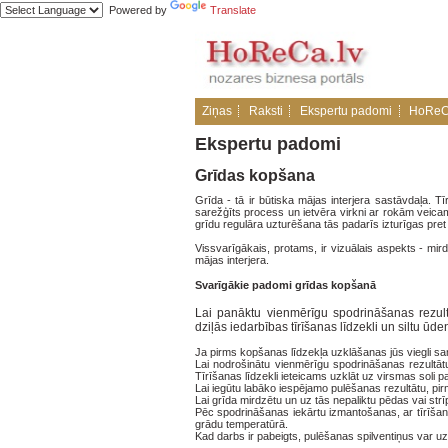
Powered by
Translate
Ziņas
Raksti
Ekspertu padomi
HoReC
Ekspertu padomi
Grīdas kopšana
Grīda - tā ir būtiska mājas interjera sastāvdaļa. 
sarežģīts process un ietvēra virkni ar rokām veica
grīdu regulāra uzturēšana tās padarīs izturīgas pret
Vissvarīgākais, protams, ir vizuālais aspekts - mir
mājas interjera.
Svarīgākie padomi grīdas kopšanā
Lai panāktu vienmērīgu spodrināšanas rezult
dziļās iedarbības tīrīšanas līdzekli un siltu ūden
Ja pirms kopšanas līdzekļa uzklāšanas jūs viegli sam
Lai nodrošinātu vienmērīgu spodrināšanas rezultātu,
Tīrīšanas līdzekli ieteicams uzklāt uz virsmas soli p
Lai iegūtu labāko iespējamo pulēšanas rezultātu, pirms
Lai grīda mirdzētu un uz tās nepaliktu pēdas vai strī
Pēc spodrināšanas iekārtu izmantošanas, ar tīrīšan
grādu temperatūrā.
Kad darbs ir pabeigts, pulēšanas spilventiņus var u