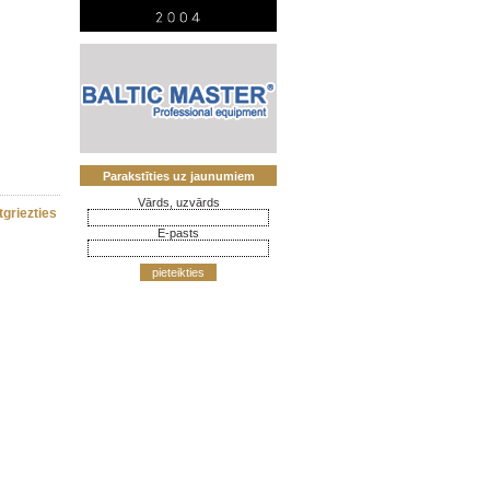
Parakstīties uz jaunumiem
Vārds, uzvārds
tgriezties
E-pasts
pieteikties