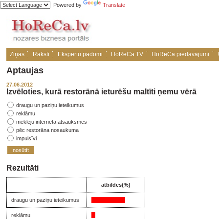
Powered by
Translate
Ziņas
Raksti
Ekspertu padomi
HoReCa TV
HoReCa piedāvājumi
Aptaujas
27.06.2012
Izvēloties, kurā restorānā ieturēšu maltīti ņemu vērā
draugu un paziņu ieteikumus
reklāmu
meklēju internetā atsauksmes
pēc restorāna nosaukuma
impulsīvi
nosūtīt
Rezultāti
atbildes(%)
draugu un paziņu ieteikumus
reklāmu