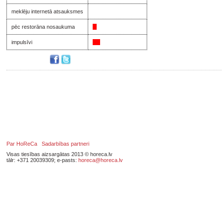
meklēju internetā atsauksmes
pēc restorāna nosaukuma
impulsīvi
Par HoReCa
Sadarbības partneri
Visas tiesības aizsargātas 2013 © horeca.lv
tālr: +371 20039309; e-pasts:
horeca@horeca.lv