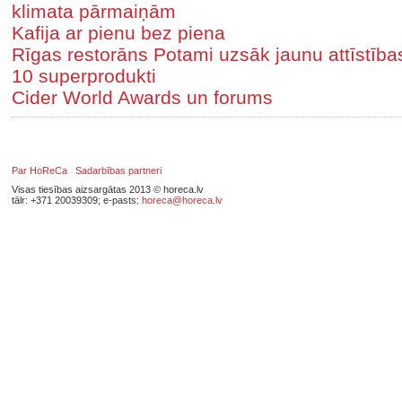
klimata pārmaiņām
Kafija ar pienu bez piena
Rīgas restorāns Potami uzsāk jaunu attīstīb
10 superprodukti
Cider World Awards un forums
Par HoReCa
Sadarbības partneri
Visas tiesības aizsargātas 2013 © horeca.lv
tālr: +371 20039309; e-pasts:
horeca@horeca.lv