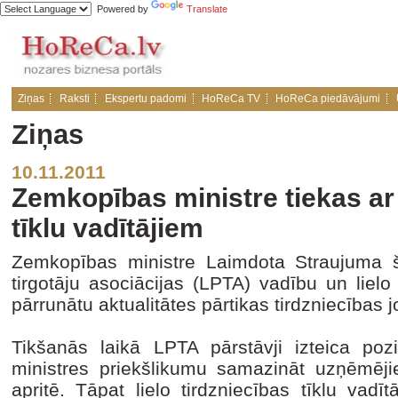
Powered by
Translate
Ziņas
Raksti
Ekspertu padomi
HoReCa TV
HoReCa piedāvājumi
Ziņas
10.11.2011
Zemkopības ministre tiekas ar 
tīklu vadītājiem
Zemkopības ministre Laimdota Straujuma šo
tirgotāju asociācijas (LPTA) vadību un lielo t
pārrunātu aktualitātes pārtikas tirdzniecības 
Tikšanās laikā LPTA pārstāvji izteica po
ministres priekšlikumu samazināt uzņēmējie
apritē. Tāpat lielo tirdzniecības tīklu vadīt