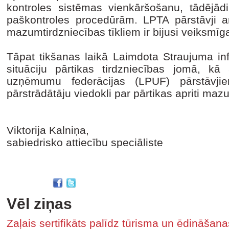
kontroles sistēmas vienkāršošanu, tādējā
paškontroles procedūrām. LPTA pārstāvji ar
mazumtirdzniecības tīkliem ir bijusi veiksmī
Tāpat tikšanas laikā Laimdota Straujuma inf
situāciju pārtikas tirdzniecības jomā, kā 
uzņēmumu federācijas (LPUF) pārstāvjiem
pārstrādātāju viedokli par pārtikas apriti maz
Viktorija Kalniņa,
sabiedrisko attiecību speciāliste
Vēl ziņas
Zaļais sertifikāts palīdz tūrisma un ēdināša