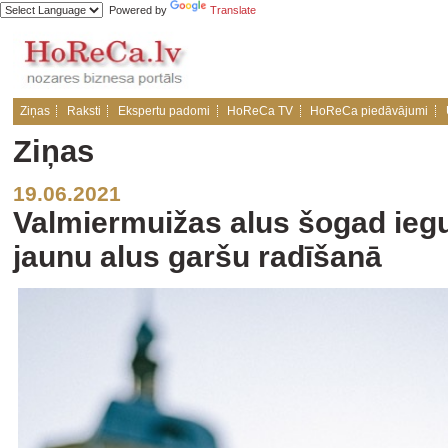
Powered by
Translate
Ziņas
Raksti
Ekspertu padomi
HoReCa TV
HoReCa piedāvājumi
Ziņas
19.06.2021
Valmiermuižas alus šogad iegul
jaunu alus garšu radīšanā