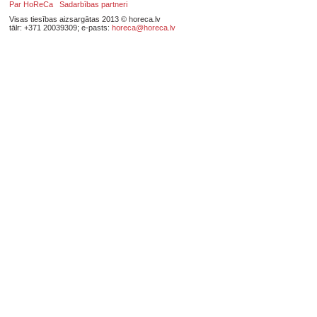
Par HoReCa
Sadarbības partneri
Visas tiesības aizsargātas 2013 © horeca.lv
tālr: +371 20039309; e-pasts:
horeca@horeca.lv