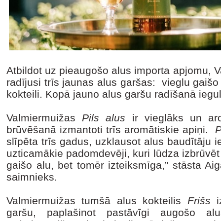
Atbildot uz pieaugošo alus importa apjomu, 
radījusi trīs jaunas alus garšas: vieglu gaišo
kokteili. Kopā jauno alus garšu radīšanā iegul
Valmiermuižas
Pils alus
ir vieglāks un ar
brūvēšanā izmantoti trīs aromātiskie apiņi.
P
slīpēta trīs gadus, uzklausot alus baudītāju i
uzticamākie padomdevēji, kuri lūdza izbrūvēt
gaišo alu, bet tomēr izteiksmīga,” stāsta Ai
saimnieks.
Valmiermuižas tumšā alus kokteilis
Frišs
i
garšu, paplašinot pastāvīgi augošo a