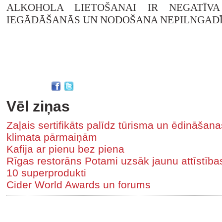
ALKOHOLA LIETOŠANAI IR NEGATĪVA
IEGĀDĀŠANĀS UN NODOŠANA NEPILNGADĪ
Vēl ziņas
Zaļais sertifikāts palīdz tūrisma un ēdināša
klimata pārmaiņām
Kafija ar pienu bez piena
Rīgas restorāns Potami uzsāk jaunu attīstīb
10 superprodukti
Cider World Awards un forums