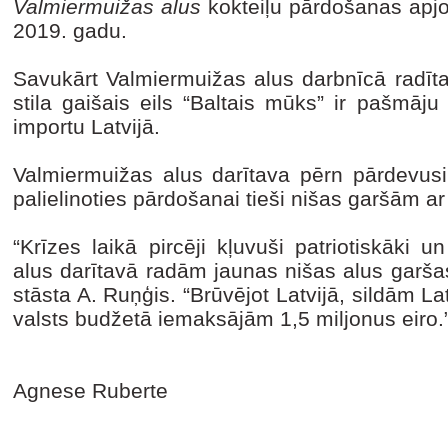
Valmiermuižas alus
kokteiļu pārdošanas apjo
2019. gadu.
Savukārt Valmiermuižas alus darbnīcā radīt
stila gaišais eils “Baltais mūks” ir pašmāj
importu Latvijā.
Valmiermuižas alus darītava pērn pārdevusi 
palielinoties pārdošanai tieši nišas garšām a
“Krīzes laikā pircēji kļuvuši patriotiskāki 
alus darītavā radām jaunas nišas alus garšas
stāsta A. Ruņģis. “Brūvējot Latvijā, sildām 
valsts budžetā iemaksājām 1,5 miljonus eiro.
Agnese Ruberte