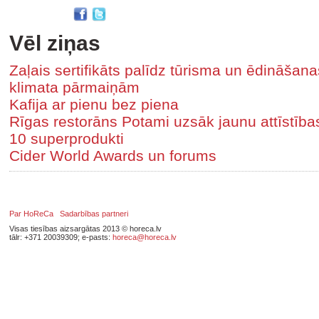
Vēl ziņas
Zaļais sertifikāts palīdz tūrisma un ēdināša
klimata pārmaiņām
Kafija ar pienu bez piena
Rīgas restorāns Potami uzsāk jaunu attīstīb
10 superprodukti
Cider World Awards un forums
Par HoReCa
Sadarbības partneri
Visas tiesības aizsargātas 2013 © horeca.lv
tālr: +371 20039309; e-pasts:
horeca@horeca.lv