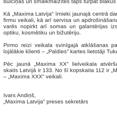
bulciņas un smalkmaizītes taps turpat blakus
Kā „Maxima Latvija” īrnieki jaunajā centrā d
firmu veikali, kā arī servisa un apdrošināša
varēs nopirkt arī somas un galantērijas iz
optiku, kosmētiku un bižutēriju.
Pirmo reizi veikala svinīgajā atklāšanas p
lojālākie klienti – „Paldies” kartes lietotāji Tu
Pēc jaunā „Maxima XX” lielveikala atvērš
skaits Latvijā ir 133. No šī kopskaita 112 ir
– „Maxima XXX” veikali.
Ivars Andiņš,
„Maxima Latvija” preses sekretārs