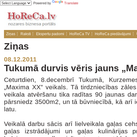
Powered by
Translate
Ziņas
Raksti
Ekspertu padomi
HoReCa TV
HoReCa piedāvājumi
Ziņas
08.12.2011
Tukumā durvis vēris jauns „M
Ceturtdien, 8.decembrī Tukumā, Kurzeme
„Maxima XX” veikals. Tā tirdzniecības zāles
veikala atvēršanu tika radītas 90 jaunas dar
pārsniedz 3500m2, un tā būvniecībā, kā arī ie
latu.
Veikalā darbu sācis arī lielveikala gaļas cehs
gaļas izstrādājumi un gaļas kulinārijas p