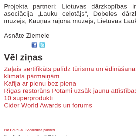
Projekta partneri: Lietuvas dārzkopības in
asociācija „Lauku ceļotājs", Dobeles dārzk
muzejs, Kauņas rajona muzejs, Lietuvas Lauk
Asnāte Ziemele
Vēl ziņas
Zaļais sertifikāts palīdz tūrisma un ēdināša
klimata pārmaiņām
Kafija ar pienu bez piena
Rīgas restorāns Potami uzsāk jaunu attīstīb
10 superprodukti
Cider World Awards un forums
Par HoReCa
Sadarbības partneri