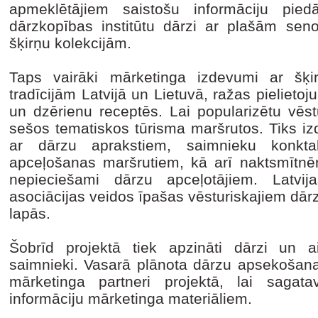
apmeklētājiem saistošu informāciju pied
dārzkopības institūtu dārzi ar plašām se
šķirņu kolekcijām.
Taps vairāki mārketinga izdevumi ar šķi
tradīcijām Latvijā un Lietuvā, ražas pielie
un dzērienu receptēs. Lai popularizētu vēstu
sešos tematiskos tūrisma maršrutos. Tiks iz
ar dārzu aprakstiem, saimnieku konktakt
apceļošanas maršrutiem, kā arī naktsmītn
nepieciešami dārzu apceļotājiem. Latvi
asociācijas veidos īpašas vēsturiskajiem dār
lapās.
Šobrīd projektā tiek apzināti dārzi un aic
saimnieki. Vasarā plānota dārzu apsekošana
mārketinga partneri projektā, lai sagat
informāciju mārketinga materiāliem.