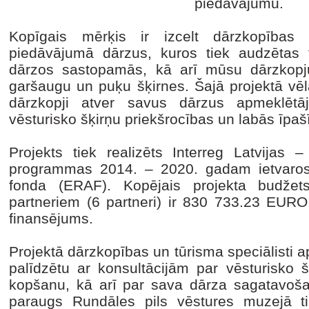
piedāvājumu.
Kopīgais mērķis ir izcelt dārzkopības t
piedāvājumā dārzus, kuros tiek audzētas tr
dārzos sastopamās, kā arī mūsu dārzkopju
garšaugu un puķu šķirnes. Šajā projektā vēl
dārzkopji atver savus dārzus apmeklēt
vēsturisko šķirņu priekšrocības un labās īpa
Projekts tiek realizēts Interreg Latvijas 
programmas 2014. – 2020. gadam ietvaros 
fonda (ERAF). Kopējais projekta budžets 
partneriem (6 partneri) ir 830 733.23 EU
finansējums.
Projektā dārzkopības un tūrisma speciālisti 
palīdzētu ar konsultācijām par vēsturisko 
kopšanu, kā arī par sava dārza sagatavoš
paraugs Rundāles pils vēstures muzejā tik