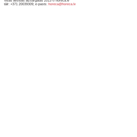
Visas tiesības aizsargātas 2013 © horeca.lv
tālr: +371 20039309; e-pasts:
horeca@horeca.lv