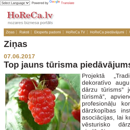
Powered by
Translate
Ziņas
Raksti
Ekspertu padomi
HoReCa TV
HoReCa piedāvājumi
Ziņas
07.06.2017
Top jauns tūrisma piedāvājums
Projektā „Tra
dekoratīvo augu
dārzu tūrisms” j
tūrismā”, apvie
profesionāļu k
dārzkopības ins
asociācijas, lai 
vēsturisko dār