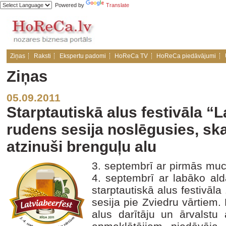
Powered by
Translate
Ziņas
Raksti
Ekspertu padomi
HoReCa TV
HoReCa piedāvājumi
Ziņas
05.09.2011
Starptautiskā alus festivāla “
rudens sesija noslēgusies, ska
atzinuši brenguļu alu
3. septembrī ar pirmās muc
4. septembrī ar labāko al
starptautiskā alus festiv
sesija pie Zviedru vārtiem. 
alus darītāju un ārvalstu 