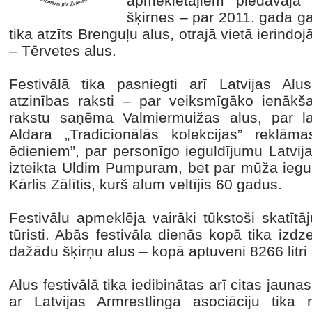
apmeklētājiem piedāvāja
šķirnes – par 2011. gada g
tika atzīts Brenguļu alus, otrajā vietā ierindo
– Tērvetes alus.
Festivālā tika pasniegti arī Latvijas Al
atzinības raksti – par veiksmīgāko ienākša
rakstu saņēma Valmiermuižas alus, par l
Aldara „Tradicionālās kolekcijas” reklām
ēdieniem”, par personīgo ieguldījumu Latvija
izteikta Uldim Pumpuram, bet par mūža iegul
Kārlis Zālītis, kurš alum veltījis 60 gadus.
Festivālu apmeklēja vairāki tūkstoši skatītā
tūristi. Abās festivāla dienās kopā tika iz
dažādu šķirņu alus – kopā aptuveni 8266 litri
Alus festivālā tika iedibinātas arī citas jauna
ar Latvijas Armrestlinga asociāciju tika 