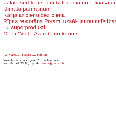
Zaļais sertifikāts palīdz tūrisma un ēdināša
klimata pārmaiņām
Kafija ar pienu bez piena
Rīgas restorāns Potami uzsāk jaunu attīstīb
10 superprodukti
Cider World Awards un forums
Par HoReCa
Sadarbības partneri
Visas tiesības aizsargātas 2013 © horeca.lv
tālr: +371 20039309; e-pasts:
horeca@horeca.lv