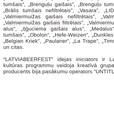
tumšais”, „Brenguļu gaišais”, „Brenguļu tumšai
„Brālis tumšais nefiltrētais”, „Vasara”, „L
„Valmiermuižas gaišais nefiltrētais”, „Valm
„Valmiermuižas gaišais filtrētais”, „Valmiermu
alus”, „Iļģuciema gaišais alus”, „Medalus”
tumšais”, „Obolon”, „Hefe-Weizen”, „Dunkles
„Belgian Kriek”, „Paulaner”, „La Trape”, „T
un citas.
“LATVIABEERFEST” idejas iniciators ir L
kultūras programmu veidoja kreatīvā grupa 
producents bija pasākumu operators “UNTITL