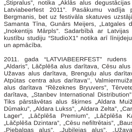
„Stipralus”, notika „Aklās alus degustācij
Latviabeerfest 2011”. Pasākumu vadīja 
Bergmanis, bet uz festivāla skatuves uzstā
Samanta Tīna, Gunārs Meijers, „Latgales 
„Inokentijs Mārpls”. Sadarbībā ar Latvijas
kustību studiju “StudioX1” notika arī līnijd
un apmācība.
2011. gada “LATVIABEERFEST” rudens se
„Aldaris”, Lāčplēša alus darītava, Cēsu alus
Užavas alus darītava, Brenguļu alus darītav
Atpūtas centra alus darītava’’, Valmiermuiž
alus darītava “Rēzeknes Bryuvers”, Tērvete
darītava, „Stanbev International Distributio
Tiks pārstāvētas alus šķirnes „Aldara Muiž
Dūmaku”, „Aldara Lukss”, „Aldara Zelta”, „Car
Lager”, „Lāčplēša Premium”, „Lāčplēša Ka
„Lāčplēša Dzintara”, „Cēsu nefiltrētais”, „Ba
„Piebalgas alus”, „Jubilejas alus”, „Uža