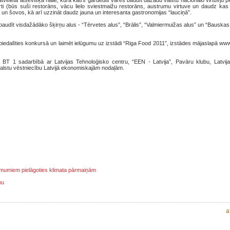
vēlēta atsevišķa halle, kurā katrs gardēdis varēs baudīt dažādu valstu nacionālo virtuvju 
ti (būs suši restorāns, vācu lielo sviestmaižu restorāns, austrumu virtuve un daudz kas c
 un šovos, kā arī uzzināt daudz jauna un interesanta gastronomijas “lauciņā”.
baudīt visdažādāko šķirņu alus - “Tērvetes alus”, “Brālis”, “Valmiermuižas alus” un “Bauskas 
piedalīties konkursā un laimēt ielūgumu uz izstādi “Riga Food 2011”, izstādes mājaslapā www
ība BT 1 sadarbībā ar Latvijas Tehnoloģisko centru, “EEN - Latvija”, Pavāru klubu, Latvi
rvalstu vēstniecību Latvijā ekonomiskajām nodaļām.
ņēmumiem pielāgoties klimata pārmaiņām
mu
a