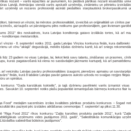
rtikas nozarē – varēs iepazīties ar jaunumiem, ko piedāvā pārtikas nozarē iesaistītās univ
ruktūras Latvijā. Animācijas stendā varēs apskatīt uzņēmēju, zinātnieku un pētnieku izstrādā
rt uzņēmēji un nozares profesionāļi aicināti piedalīties starptautiskā brokerpasākumā 
tori, bārmeņi un vīnziņi, lai mērotos profesionalitātē, izveicībā un oriģinalitātē un cīnītos pa
zzinošs, aizraujošs un pārsteigumu pilns notikums gan profesionāļiem, gan ikvienam gardēd
s 2011" tiks noskaidrots, kura Latvijas konditoreja gatavo izcilākās tortes, kā arī m
 konditorejas meistarstiķis.
rī vīnziņi - 8. septembrī notiks 2011. gada Latvijas Vīnziņu konkursa fināls, kura dalībnieki
ērienu un vīnu “aklajā” degustācijā, meklēs kļūdas dzērienu kartē, kā arī sniegs rekomendā
līdz 23 gadiem no visas Latvijas, lai, liekot lietā savu talantu, zināšanas un prasmes, cīnīto
 zupu, kuras pagatavošanā kā viena no sastāvdaļām jāizmanto kartupeļi, kā arī pamatēdienu,
ā arī veicinātu Latvijas pavāru profesionalitātes izaugsmi, pieredzes apmaiņu un savstarpēj
vārs” fināls, kurā 8 labākie Latvijas pavāri gatavos auksto uzkodu no svaigas reņģes filejas
būru un spinātus.
 konkurss "Gada karstākais kokteilis”, jo tajā dzērienu pavēlnieki varēs izmantot visas
es. Savukārt 10. septembrī notiks plašu popularitāti iemantojušais bārmeņu konkurss flair ka
Riga Food” medaļām sacentīsies izcilas kvalitātes pārtikas produktu konkursos – šogad noti
zultāti tiks paziņoti pēc izstādes atklāšanas ceremonijas 7. septembrī ap plkst.11.30.
ādē “Riga Food 2011” rīkos konkursu “Zaļās karotītes produktu parāde 2011”, kurā “Zaļās
 “Atbildīgākais uzņēmums vides jautājumos 2011. gadā”, “Saliedētākās komunikācijas uzņ
“Līdzdalība sabiedrībai būtiskos jautājumos”.