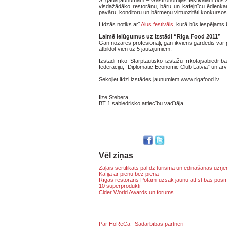
Šī gada jaunumam – Gastronomijas festivālam būs at
visdažādāko restorānu, bāru un kafejnīcu ēdienkar
pavāru, konditoru un bārmeņu virtuozitāti konkursos
Līdzās notiks arī
Alus festivāls
, kurā būs iespējams 
Laimē ielūgumus uz izstādi “Riga Food 2011”
Gan nozares profesionāļi, gan ikviens gardēdis var 
atbildot vien uz 5 jautājumiem.
Izstādi rīko Starptautisko izstāžu rīkotājsabiedr
federāciju, “Diplomatic Economic Club Latvia” un ā
Sekojiet līdzi izstādes jaunumiem www.rigafood.lv
Ilze Stebera,
BT 1 sabiedrisko attiecību vadītāja
Vēl ziņas
Zaļais sertifikāts palīdz tūrisma un ēdināšanas uz
Kafija ar pienu bez piena
Rīgas restorāns Potami uzsāk jaunu attīstības pos
10 superprodukti
Cider World Awards un forums
Par HoReCa
Sadarbības partneri