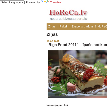
Powered by
Translate
Ziņas
Raksti
Ekspertu padomi
HoReC
Ziņas
18.08.2011
“Riga Food 2011” – īpašs notiku
Inovācija pārtikai