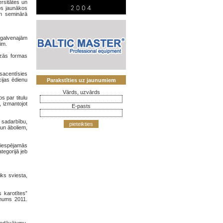
ersitātes un
tos jaunākos
un seminārā
r galvenajām
im.
azās formas
 sacentīsies
cijas ēdienu
Parakstīties uz jaunumiem
Vārds, uzvārds
s par titulu
 izmantojot
E-pasts
o sadarbību,
pieteikties
 un āboliem,
 iespējamās
tegorijā jeb
ks sviesta,
 karotītes”
ēmums 2011.