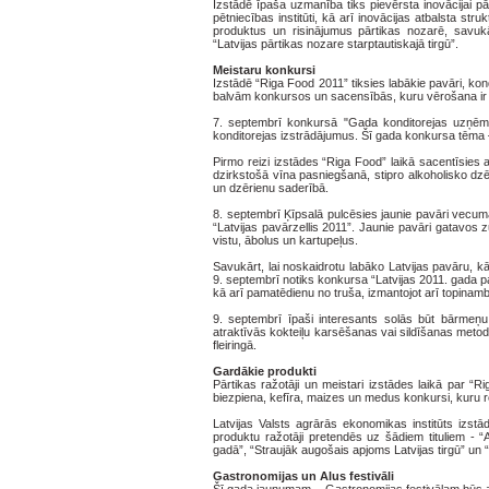
Izstādē īpaša uzmanība tiks pievērsta inovācijai pā
pētniecības institūti, kā arī inovācijas atbalsta st
produktus un risinājumus pārtikas nozarē, savukā
“Latvijas pārtikas nozare starptautiskajā tirgū”.
Meistaru konkursi
Izstādē “Riga Food 2011” tiksies labākie pavāri, kondi
balvām konkursos un sacensībās, kuru vērošana ir i
7. septembrī konkursā "Gada konditorejas uzņēmum
konditorejas izstrādājumus. Šī gada konkursa tēma –
Pirmo reizi izstādes “Riga Food” laikā sacentīsies a
dzirkstošā vīna pasniegšanā, stipro alkoholisko dz
un dzērienu saderībā.
8. septembrī Ķīpsalā pulcēsies jaunie pavāri vecumā 
“Latvijas pavārzellis 2011”. Jaunie pavāri gatavos
vistu, ābolus un kartupeļus.
Savukārt, lai noskaidrotu labāko Latvijas pavāru, k
9. septembrī notiks konkursa “Latvijas 2011. gada pa
kā arī pamatēdienu no truša, izmantojot arī topinam
9. septembrī īpaši interesants solās būt bārmeņu
atraktīvās kokteiļu karsēšanas vai sildīšanas metod
fleiringā.
Gardākie produkti
Pārtikas ražotāji un meistari izstādes laikā par “
biezpiena, kefīra, maizes un medus konkursi, kuru re
Latvijas Valsts agrārās ekonomikas institūts izst
produktu ražotāji pretendēs uz šādiem tituliem -
gadā”, “Straujāk augošais apjoms Latvijas tirgū” un 
Gastronomijas un Alus festivāli