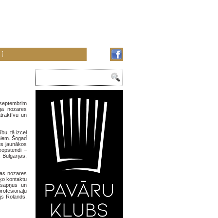
 septembrim
īga nozares
traktīvu un
bu, tā izceļ
miem. Šogad
us jaunākos
kopstendi –
, Bulgārijas,
kas nozares
ķo kontaktu
a sapņus un
profesionāļu
js Rolands.