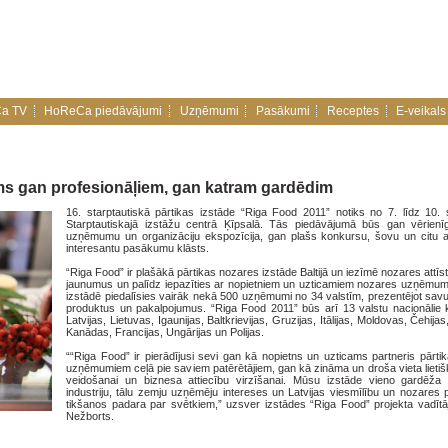
a TV
HoReCa piedāvājumi
Uzņēmumi
Pasākumi
Receptes
E-veikals
ms gan profesionāļiem, gan katram gardēdim
16. starptautiskā pārtikas izstāde “Riga Food 2011” notiks no 7. līdz 10.
Starptautiskajā izstāžu centrā Ķīpsalā. Tās piedāvājumā būs gan vērien
uzņēmumu un organizāciju ekspozīcija, gan plašs konkursu, šovu un citu a
interesantu pasākumu klāsts.
“Riga Food” ir plašākā pārtikas nozares izstāde Baltijā un iezīmē nozares attīstī
jaunumus un palīdz iepazīties ar nopietniem un uzticamiem nozares uzņēmu
izstādē piedalīsies vairāk nekā 500 uzņēmumi no 34 valstīm, prezentējot sav
produktus un pakalpojumus. “Riga Food 2011” būs arī 13 valstu nacionālie 
Latvijas, Lietuvas, Igaunijas, Baltkrievijas, Gruzijas, Itālijas, Moldovas, Čehijas
Kanādas, Francijas, Ungārijas un Polijas.
““Riga Food” ir pierādījusi sevi gan kā nopietns un uzticams partneris pārti
uzņēmumiem ceļā pie saviem patērētājiem, gan kā zināma un droša vieta lietiš
veidošanai un biznesa attiecību virzīšanai. Mūsu izstāde vieno gardēž
industriju, tālu zemju uzņēmēju intereses un Latvijas viesmīlību un nozares 
tikšanos padara par svētkiem,” uzsver izstādes “Riga Food” projekta vadītā
Nežborts.