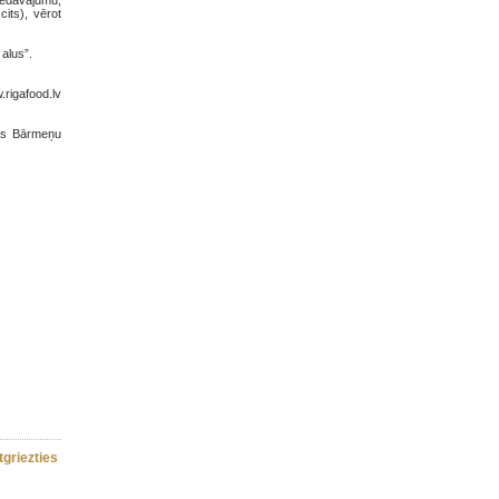
piedāvājumu,
its), vērot
alus”.
.rigafood.lv
jas Bārmeņu
tgriezties