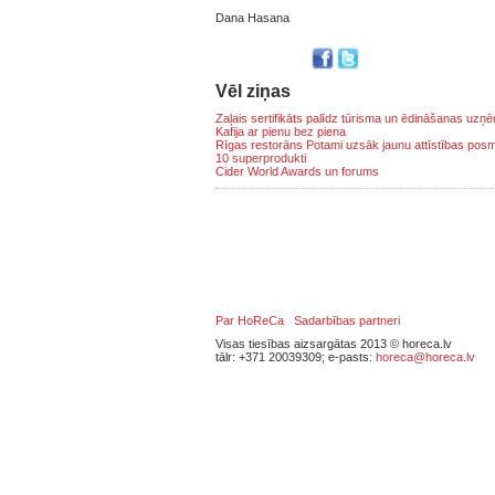
Dana Hasana
Vēl ziņas
Zaļais sertifikāts palīdz tūrisma un ēdināšanas uz
Kafija ar pienu bez piena
Rīgas restorāns Potami uzsāk jaunu attīstības pos
10 superprodukti
Cider World Awards un forums
Par HoReCa
Sadarbības partneri
Visas tiesības aizsargātas 2013 © horeca.lv
tālr: +371 20039309; e-pasts:
horeca@horeca.lv