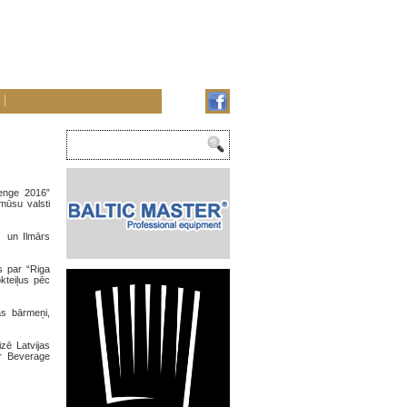
enge 2016”
mūsu valsti
) un Ilmārs
s par “Riga
kteiļus pēc
as bārmeņi,
zē Latvijas
er Beverage
.