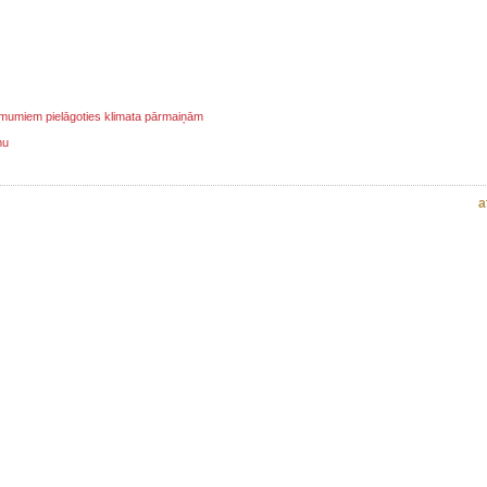
ņēmumiem pielāgoties klimata pārmaiņām
mu
a