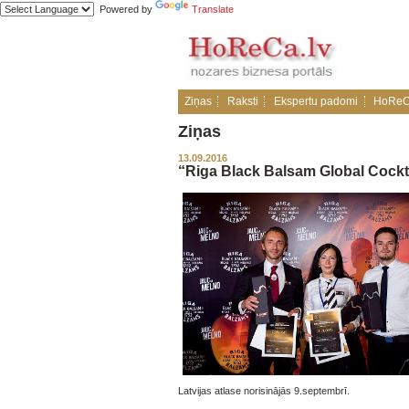
Powered by
Translate
Ziņas
Raksti
Ekspertu padomi
HoReC
Ziņas
13.09.2016
“Riga Black Balsam Global Cocktai
Latvijas atlase norisinājās 9.septembrī.