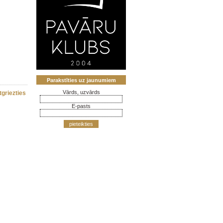
Parakstīties uz jaunumiem
Vārds, uzvārds
tgriezties
E-pasts
pieteikties