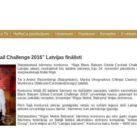
a TV
HoReCa piedāvājumi
Uzņēmumi
Pasākumi
Receptes
E-veikals
l Challenge 2016” Latvijas finālisti
Starptautiskā bārmeņu konkursa “Riga Black Balsam Global Cocktail Chall
Latvijas atlasē, noskaidroti trīs labākie bārmeņi, kas 24. novembrī pārstāvēs 
starptautiskajā finālā Rīgā.
Tie ir Andris Reizenbergs (Balzambārs), Marina Vinogradova (Olimpic Casino
Munkevics (Mākonis/Cocktails&Design) (attēlā)
Konkursa finālā 60 labākie bārmeņi no dažādām pasaules valstīm sacentīsie
Black Balsam Global Cocktail Challenge 2016” uzvarētāja kausu, gatavojot ko
savas unikālās receptes, izmantojot “Rīgas Melnā Balzama” līnijas dzērienus.
Pērn šajā konkursā piecas godalgotās vietas no sešām ieguva tieši Latvij
atdodot uzvarētāja kausu dāmai - bārmenei, kas pārstāvēja Igauniju.
Starptautisko “Ŗīgas Melnā Balzama” bārmeņu konkursu jau otro gadu organi
Bārmeņu federācija un Baltijā lielākā alkoholisko dzērienu kompānija “Amb
Group”, kurā ietilpst arī AS “Latvijas balzams”. Konkursa balvu fonds – 4800 eiro