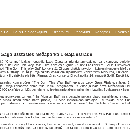
a TV
HoReCa piedāvājumi
Uzņēmumi
Pasākumi
Receptes
E-veikals
aga uzstāsies Mežaparka Lielajā estrādē
tējā “Grammy” balvas ieguvēja Lady Gaga ar triumfu atgriezīsies uz skatuves, dodoti
ūrē “The Born This Way Ball”. Tūre sāksies šī gada 27. aprīlī ar koncertu Seulā, Dienvidko
iņoti “The Born This Way Ball” koncerti 21 Eiropas pilsētā, sekojot milzīgiem koncertu biļeš
em Austrālijā un Āzijā, tajā skaitā vairākiem izpārdotiem koncertiem Melburnā, Oklendā
 un vēl vairākās pilsētās. Pirmais tūres koncerts Eiropā notiks 14. augustā Sofijā, Bulgārijā.
asaules koncerttūres “The Born This Way Ball” ietvaros Lady Gaga Rīgā uzstāsies 23
ja Latvijā koncertēs pirmo reizi un tiek prognozēts, ka viņas jaunais šovs Mežaparka Liel
0 000 skatītāju un kļūs par vienu no ievērojamākajiem notikumiem Latvijas šovbiznesa vēstur
a iepriekšējā turneja “The Monster Ball” visā pasaulē pulcēja plašu apmeklētāju skait
 pilnas atsauksmes katrā pilsētā, kur vien māksliniece uzstājās. Laikraksts “The Su
par “labāko dzīvo uzstāšanos, kādu jūs šogad redzēsiet”, bet “Pollstar Concert Indus
 strādājām mēnešiem ilgi,” stāsta mūziķe Lady Gaga. ““The Born This Way Ball” būs elektro
valsts izcelšanos. Par to, kā mēs piedzimām un nomirsim svinēdami.”
māksliniece un globāls zīmols, kas apvieno modi, mākslu un mūziku. Stefānija Džoann
icionālos priekšstatus par popmūziķes imidžu un radījusi jaunu paaudzi ar sekotājiem, ko p