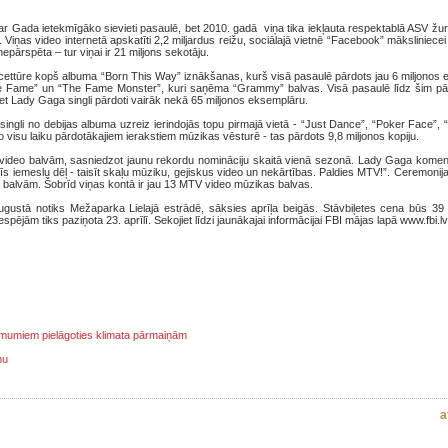
 Gada ietekmīgāko sievieti pasaulē, bet 2010. gadā viņa tika iekļauta respektablā ASV žur
iņas video internetā apskatīti 2,2 miljardus reižu, sociālajā vietnē “Facebook” māksliniecei i
 nepārspēta – tur viņai ir 21 miljons sekotāju.
ettūre kopš albuma “Born This Way” iznākšanas, kurš visā pasaulē pārdots jau 6 miljonos 
 Fame” un “The Fame Monster”, kuri saņēma “Grammy” balvas. Visā pasaulē līdz šim pār
et Lady Gaga singli pārdoti vairāk nekā 65 miljonos eksemplāru.
singli no debijas albuma uzreiz ierindojās topu pirmajā vietā - “Just Dance”, “Poker Face”
o visu laiku pārdotākajiem ierakstiem mūzikas vēsturē - tas pārdots 9,8 miljonos kopiju.
ideo balvām, sasniedzot jaunu rekordu nomināciju skaitā vienā sezonā. Lady Gaga komen
rīs iemeslu dēļ - taisīt skaļu mūziku, gejiskus video un nekārtības. Paldies MTV!”. Ceremonij
m balvām. Šobrīd viņas kontā ir jau 13 MTV video mūzikas balvas.
gustā notiks Mežaparka Lielajā estrādē, sāksies aprīļa beigās. Stāvbiļetes cena būs 39 l
pējām tiks paziņota 23. aprīlī. Sekojiet līdzi jaunākajai informācijai FBI mājas lapā www.fbi.lv
ņēmumiem pielāgoties klimata pārmaiņām
mu
a