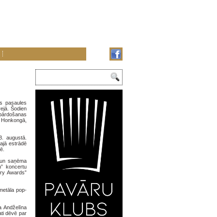
es pasaules
rejā. Šodien
u pārdošanas
, Honkongā,
. augustā.
ajā estrādē
ē.
u un saņēma
n” koncertu
try Awards”
metāla pop-
a Andželīna
ati dēvē par