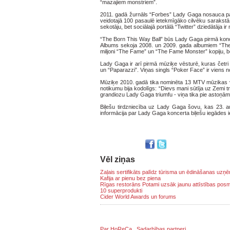
“mazajiem monstriem”.
2011. gadā žurnāls “Forbes” Lady Gaga nosauca par
veidotajā 100 pasaulē ietekmīgāko cilvēku sarakstā. V
sekotāju, bet sociālajā portālā “Twitter” dziedātāja ir
“The Born This Way Ball” būs Lady Gaga pirmā konc
Albums sekoja 2008. un 2009. gada albumiem “The
miljoni “The Fame” un “The Fame Monster” kopiju, b
Lady Gaga ir arī pirmā mūziķe vēsturē, kuras četri 
un “Paparazzi”. Viņas singls “Poker Face” ir viens n
Mūziķe 2010. gadā tika nominēta 13 MTV mūzikas v
notikumu bija kodolīgs: “Dievs mani sūtīja uz Zemi t
grandiozu Lady Gaga triumfu - viņa tika pie astoņā
Biļešu tirdzniecība uz Lady Gaga šovu, kas 23. au
informācija par Lady Gaga koncerta biļešu iegādes ies
Vēl ziņas
Zaļais sertifikāts palīdz tūrisma un ēdināšanas uz
Kafija ar pienu bez piena
Rīgas restorāns Potami uzsāk jaunu attīstības pos
10 superprodukti
Cider World Awards un forums
Par HoReCa
Sadarbības partneri