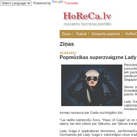
Powered by
Translate
Ziņas
Raksti
Ekspertu padomi
HoReC
Ziņas
10.04.2012
Popmūzikas superzvaigzne Lady G
Pieckār
koncertt
tiek paz
panākumi
Singapūrā
Savas p
Dziedātā
pulcēs 4
Lady Gag
sajūsmas
nosauca 
turneju nosauca par Gada nozīmīgāko tūri.
“Lai radītu satriecošu šovu, “Haus of Gaga” un es
opera, tas būs stāsts par Sākumu, par Slavas karaļ
Lady Gaga ir popkultūras fenomens, performanču 
Germanota jeb Lady Gaga ir satricinājusi visus trad