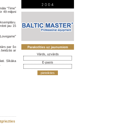
nāla “Time”
r 49 miljoni
eksemplāru.
doti jau 15
, “Lovegame”
tārs par šo
Parakstīties uz jaunumiem
a beidzās ar
Vārds, uzvārds
ati. Sīkāka
E-pasts
.
pieteikties
tgriezties